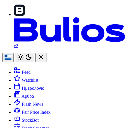
v2
Feed
Watchlist
Ημερολόγιο
Άρθρα
Flash News
Fair Price Index
StockBot