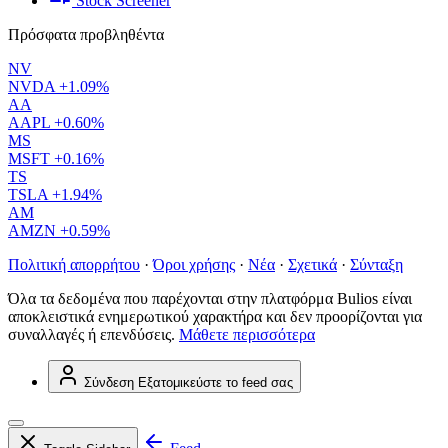
Stock Screener
Πρόσφατα προβληθέντα
NV
NVDA
+1.09%
AA
AAPL
+0.60%
MS
MSFT
+0.16%
TS
TSLA
+1.94%
AM
AMZN
+0.59%
Πολιτική απορρήτου
·
Όροι χρήσης
·
Νέα
·
Σχετικά
·
Σύνταξη
Όλα τα δεδομένα που παρέχονται στην πλατφόρμα Bulios είναι
αποκλειστικά ενημερωτικού χαρακτήρα και δεν προορίζονται για
συναλλαγές ή επενδύσεις.
Μάθετε περισσότερα
Σύνδεση
Εξατομικεύστε το feed σας