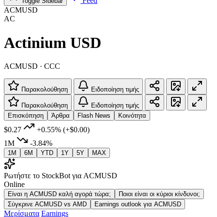
Feed
Toggle Sidebar
ACMUSD
AC
Actinium USD
ACMUSD · CCC
Παρακολούθηση
Ειδοποίηση τιμής
Παρακολούθηση
Ειδοποίηση τιμής
Επισκόπηση
Άρθρα
Flash News
Κοινότητα
$0.27
+0.55%
(+$0.00)
1M
-3.84%
1M
6M
YTD
1Y
5Y
MAX
Ρωτήστε το StockBot για ACMUSD
Online
Είναι η ACMUSD καλή αγορά τώρα;
Ποιοι είναι οι κύριοι κίνδυνοι;
Σύγκρινε ACMUSD vs AMD
Earnings outlook για ACMUSD
Μερίσματα
Earnings