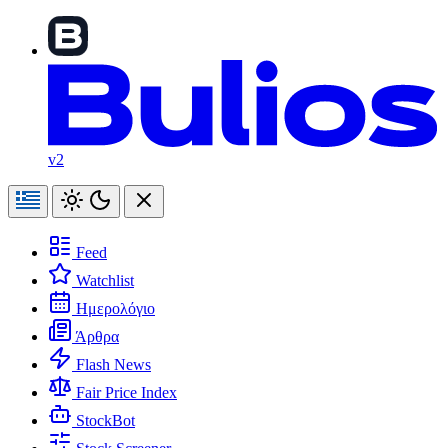
v2
Feed
Watchlist
Ημερολόγιο
Άρθρα
Flash News
Fair Price Index
StockBot