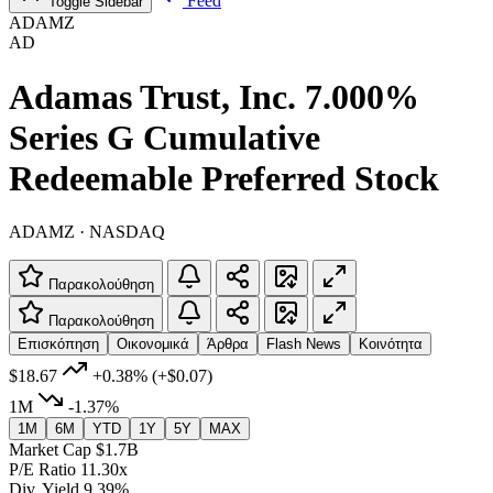
Feed
Toggle Sidebar
ADAMZ
AD
Adamas Trust, Inc. 7.000%
Series G Cumulative
Redeemable Preferred Stock
ADAMZ · NASDAQ
Παρακολούθηση
Παρακολούθηση
Επισκόπηση
Οικονομικά
Άρθρα
Flash News
Κοινότητα
$18.67
+0.38%
(+$0.07)
1M
-1.37%
1M
6M
YTD
1Y
5Y
MAX
Market Cap
$1.7B
P/E Ratio
11.30x
Div. Yield
9.39%