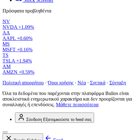
Stock Screener
Πρόσφατα προβληθέντα
NV
NVDA
+1.09%
AA
AAPL
+0.60%
MS
MSFT
+0.16%
TS
TSLA
+1.94%
AM
AMZN
+0.59%
Πολιτική απορρήτου
·
Όροι χρήσης
·
Νέα
·
Σχετικά
·
Σύνταξη
Όλα τα δεδομένα που παρέχονται στην πλατφόρμα Bulios είναι
αποκλειστικά ενημερωτικού χαρακτήρα και δεν προορίζονται για
συναλλαγές ή επενδύσεις.
Μάθετε περισσότερα
Σύνδεση
Εξατομικεύστε το feed σας