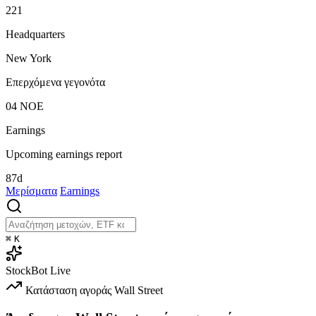
221
Headquarters
New York
Επερχόμενα γεγονότα
04
ΝΟΕ
Earnings
Upcoming earnings report
87d
Μερίσματα
Earnings
⌘
K
StockBot
Live
Κατάσταση αγοράς
Wall Street