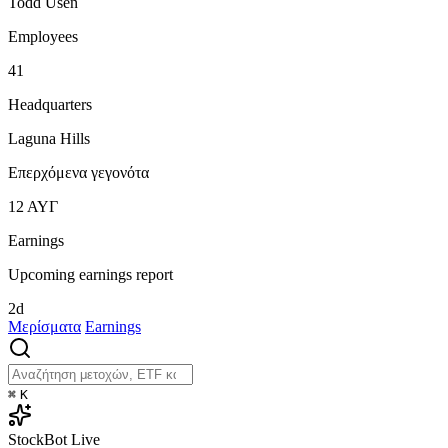
Todd Usen
Employees
41
Headquarters
Laguna Hills
Επερχόμενα γεγονότα
12
ΑΥΓ
Earnings
Upcoming earnings report
2d
Μερίσματα
Earnings
⌘
K
StockBot
Live