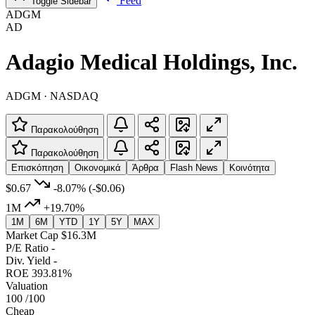
Feed
Toggle Sidebar
ADGM
AD
Adagio Medical Holdings, Inc.
ADGM · NASDAQ
Παρακολούθηση
Παρακολούθηση
Επισκόπηση
Οικονομικά
Άρθρα
Flash News
Κοινότητα
$0.67
-8.07%
(-$0.06)
1M
+19.70%
1M
6M
YTD
1Y
5Y
MAX
Market Cap
$16.3M
P/E Ratio
-
Div. Yield
-
ROE
393.81%
Valuation
100
/100
Cheap