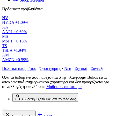
Stock Screener
Πρόσφατα προβληθέντα
NV
NVDA
+1.09%
AA
AAPL
+0.60%
MS
MSFT
+0.16%
TS
TSLA
+1.94%
AM
AMZN
+0.59%
Πολιτική απορρήτου
·
Όροι χρήσης
·
Νέα
·
Σχετικά
·
Σύνταξη
Όλα τα δεδομένα που παρέχονται στην πλατφόρμα Bulios είναι
αποκλειστικά ενημερωτικού χαρακτήρα και δεν προορίζονται για
συναλλαγές ή επενδύσεις.
Μάθετε περισσότερα
Σύνδεση
Εξατομικεύστε το feed σας