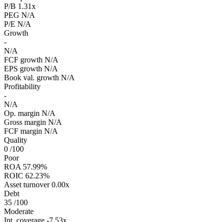
P/B
1.31x
PEG
N/A
P/E
N/A
Growth
-
N/A
FCF growth
N/A
EPS growth
N/A
Book val. growth
N/A
Profitability
-
N/A
Op. margin
N/A
Gross margin
N/A
FCF margin
N/A
Quality
0
/100
Poor
ROA
57.99%
ROIC
62.23%
Asset turnover
0.00x
Debt
35
/100
Moderate
Int. coverage
-7.53x