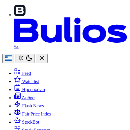
v2
Feed
Watchlist
Ημερολόγιο
Άρθρα
Flash News
Fair Price Index
StockBot