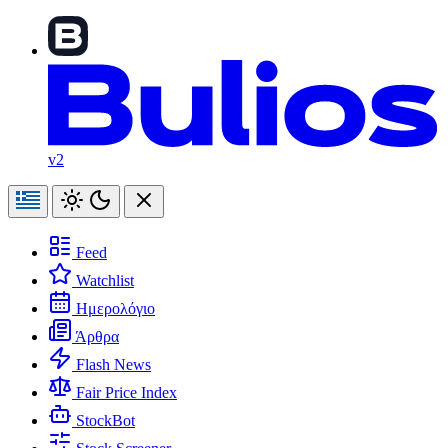
v2
Feed
Watchlist
Ημερολόγιο
Άρθρα
Flash News
Fair Price Index
StockBot