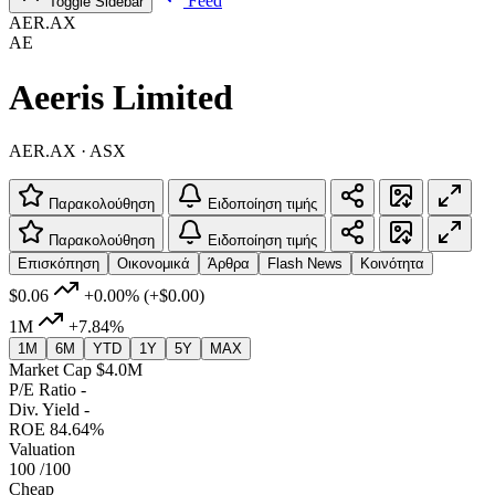
Feed
Toggle Sidebar
AER.AX
AE
Aeeris Limited
AER.AX · ASX
Παρακολούθηση
Ειδοποίηση τιμής
Παρακολούθηση
Ειδοποίηση τιμής
Επισκόπηση
Οικονομικά
Άρθρα
Flash News
Κοινότητα
$0.06
+0.00%
(+$0.00)
1M
+7.84%
1M
6M
YTD
1Y
5Y
MAX
Market Cap
$4.0M
P/E Ratio
-
Div. Yield
-
ROE
84.64%
Valuation
100
/100
Cheap