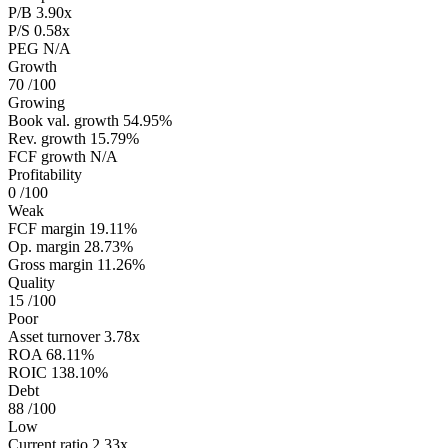
P/B
3.90x
P/S
0.58x
PEG
N/A
Growth
70
/100
Growing
Book val. growth
54.95%
Rev. growth
15.79%
FCF growth
N/A
Profitability
0
/100
Weak
FCF margin
19.11%
Op. margin
28.73%
Gross margin
11.26%
Quality
15
/100
Poor
Asset turnover
3.78x
ROA
68.11%
ROIC
138.10%
Debt
88
/100
Low
Current ratio
2.33x