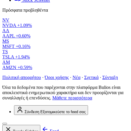
Stock Screener
Πρόσφατα προβληθέντα
NV
NVDA
+1.09%
AA
AAPL
+0.60%
MS
MSFT
+0.16%
TS
TSLA
+1.94%
AM
AMZN
+0.59%
Πολιτική απορρήτου
·
Όροι χρήσης
·
Νέα
·
Σχετικά
·
Σύνταξη
Όλα τα δεδομένα που παρέχονται στην πλατφόρμα Bulios είναι
αποκλειστικά ενημερωτικού χαρακτήρα και δεν προορίζονται για
συναλλαγές ή επενδύσεις.
Μάθετε περισσότερα
Σύνδεση
Εξατομικεύστε το feed σας