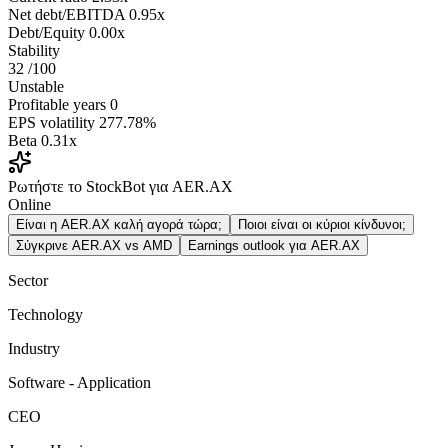
Net debt/EBITDA
0.95x
Debt/Equity
0.00x
Stability
32
/100
Unstable
Profitable years
0
EPS volatility
277.78%
Beta
0.31x
Ρωτήστε το StockBot για AER.AX
Online
Είναι η AER.AX καλή αγορά τώρα;
Ποιοι είναι οι κύριοι κίνδυνοι;
Σύγκρινε AER.AX vs AMD
Earnings outlook για AER.AX
Sector
Technology
Industry
Software - Application
CEO