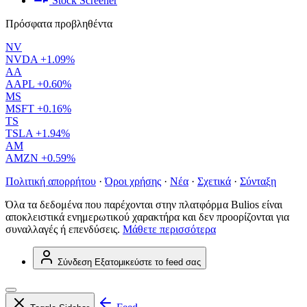
Stock Screener
Πρόσφατα προβληθέντα
NV
NVDA
+1.09%
AA
AAPL
+0.60%
MS
MSFT
+0.16%
TS
TSLA
+1.94%
AM
AMZN
+0.59%
Πολιτική απορρήτου
·
Όροι χρήσης
·
Νέα
·
Σχετικά
·
Σύνταξη
Όλα τα δεδομένα που παρέχονται στην πλατφόρμα Bulios είναι
αποκλειστικά ενημερωτικού χαρακτήρα και δεν προορίζονται για
συναλλαγές ή επενδύσεις.
Μάθετε περισσότερα
Σύνδεση
Εξατομικεύστε το feed σας