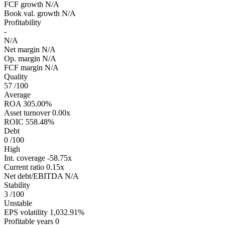
FCF growth
N/A
Book val. growth
N/A
Profitability
-
N/A
Net margin
N/A
Op. margin
N/A
FCF margin
N/A
Quality
57
/100
Average
ROA
305.00%
Asset turnover
0.00x
ROIC
558.48%
Debt
0
/100
High
Int. coverage
-58.75x
Current ratio
0.15x
Net debt/EBITDA
N/A
Stability
3
/100
Unstable
EPS volatility
1,032.91%
Profitable years
0