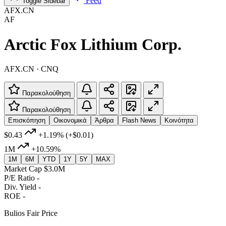
Feed
Toggle Sidebar
AFX.CN
AF
Arctic Fox Lithium Corp.
AFX.CN · CNQ
Παρακολούθηση
Παρακολούθηση
Επισκόπηση
Οικονομικά
Άρθρα
Flash News
Κοινότητα
$0.43
+1.19%
(+$0.01)
1M
+10.59%
1M
6M
YTD
1Y
5Y
MAX
Market Cap
$3.0M
P/E Ratio
-
Div. Yield
-
ROE
-
Bulios Fair Price