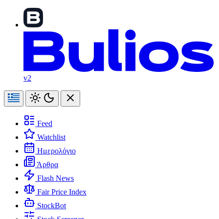
v2
Feed
Watchlist
Ημερολόγιο
Άρθρα
Flash News
Fair Price Index
StockBot