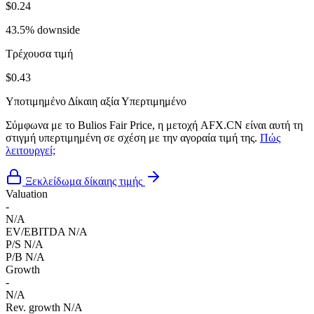
$0.24
43.5% downside
Τρέχουσα τιμή
$0.43
Υποτιμημένο
Δίκαιη αξία
Υπερτιμημένο
Σύμφωνα με το Bulios Fair Price, η μετοχή AFX.CN είναι αυτή τη
στιγμή υπερτιμημένη σε σχέση με την αγοραία τιμή της.
Πώς
λειτουργεί;
Ξεκλείδωμα δίκαιης τιμής
Valuation
-
N/A
EV/EBITDA
N/A
P/S
N/A
P/B
N/A
Growth
-
N/A
Rev. growth
N/A