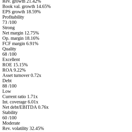
Rev. growth
21.42%
Book val. growth
14.65%
EPS growth
18.59%
Profitability
73
/100
Strong
Net margin
12.75%
Op. margin
18.16%
FCF margin
6.91%
Quality
68
/100
Excellent
ROE
15.15%
ROA
9.22%
Asset turnover
0.72x
Debt
88
/100
Low
Current ratio
1.71x
Int. coverage
6.01x
Net debt/EBITDA
0.76x
Stability
60
/100
Moderate
Rev. volatility
32.45%