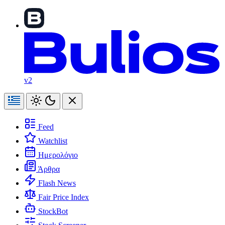
v2
Feed
Watchlist
Ημερολόγιο
Άρθρα
Flash News
Fair Price Index
StockBot