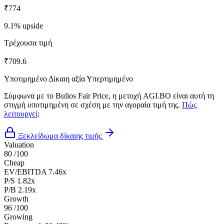
₹774
9.1% upside
Τρέχουσα τιμή
₹709.6
Υποτιμημένο
Δίκαιη αξία
Υπερτιμημένο
Σύμφωνα με το Bulios Fair Price, η μετοχή AGI.BO είναι αυτή τη
στιγμή υποτιμημένη σε σχέση με την αγοραία τιμή της.
Πώς
λειτουργεί;
Ξεκλείδωμα δίκαιης τιμής
Valuation
80
/100
Cheap
EV/EBITDA
7.46x
P/S
1.82x
P/B
2.19x
Growth
96
/100
Growing