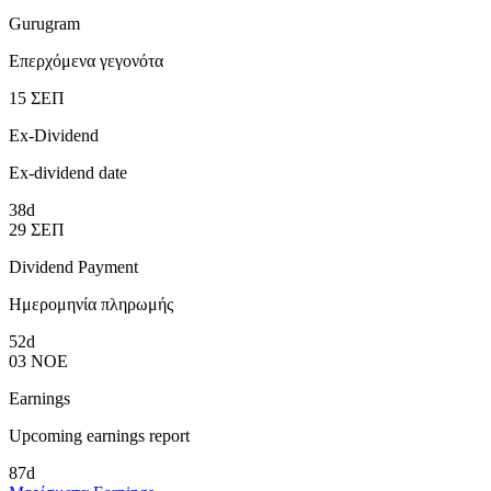
Gurugram
Επερχόμενα γεγονότα
15
ΣΕΠ
Ex-Dividend
Ex-dividend date
38d
29
ΣΕΠ
Dividend Payment
Ημερομηνία πληρωμής
52d
03
ΝΟΕ
Earnings
Upcoming earnings report
87d