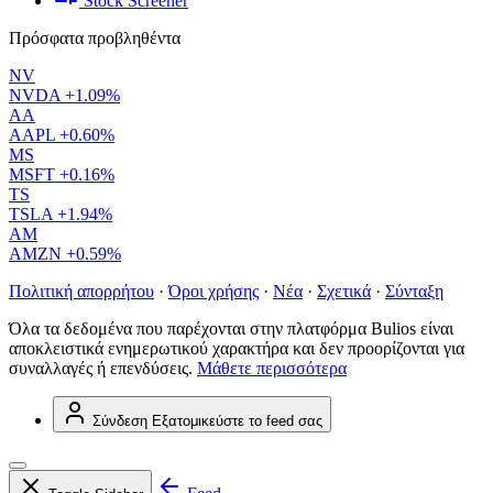
Stock Screener
Πρόσφατα προβληθέντα
NV
NVDA
+1.09%
AA
AAPL
+0.60%
MS
MSFT
+0.16%
TS
TSLA
+1.94%
AM
AMZN
+0.59%
Πολιτική απορρήτου
·
Όροι χρήσης
·
Νέα
·
Σχετικά
·
Σύνταξη
Όλα τα δεδομένα που παρέχονται στην πλατφόρμα Bulios είναι
αποκλειστικά ενημερωτικού χαρακτήρα και δεν προορίζονται για
συναλλαγές ή επενδύσεις.
Μάθετε περισσότερα
Σύνδεση
Εξατομικεύστε το feed σας