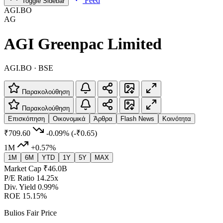
Feed
Toggle Sidebar
AGI.BO
AG
AGI Greenpac Limited
AGI.BO · BSE
Παρακολούθηση
Παρακολούθηση
Επισκόπηση
Οικονομικά
Άρθρα
Flash News
Κοινότητα
₹709.60
-0.09%
(-₹0.65)
1M
+0.57%
1M
6M
YTD
1Y
5Y
MAX
Market Cap
₹46.0B
P/E Ratio
14.25x
Div. Yield
0.99%
ROE
15.15%
Bulios Fair Price