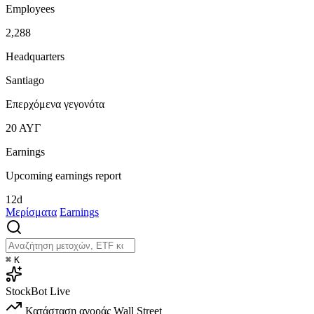
Employees
2,288
Headquarters
Santiago
Επερχόμενα γεγονότα
20
ΑΥΓ
Earnings
Upcoming earnings report
12d
Μερίσματα
Earnings
⌘
K
StockBot
Live
Κατάσταση αγοράς
Wall Street