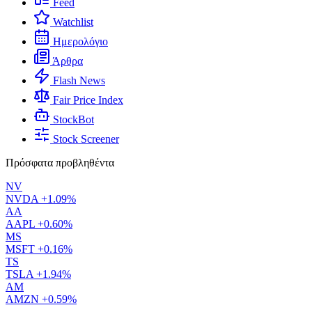
Feed
Watchlist
Ημερολόγιο
Άρθρα
Flash News
Fair Price Index
StockBot
Stock Screener
Πρόσφατα προβληθέντα
NV
NVDA
+1.09%
AA
AAPL
+0.60%
MS
MSFT
+0.16%
TS
TSLA
+1.94%
AM
AMZN
+0.59%