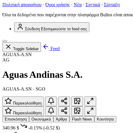
Πολιτική απορρήτου
·
Όροι χρήσης
·
Νέα
·
Σχετικά
·
Σύνταξη
Όλα τα δεδομένα που παρέχονται στην πλατφόρμα Bulios είναι αποκ
Σύνδεση
Εξατομικεύστε το feed σας
Feed
Toggle Sidebar
AGUAS-A.SN
AG
Aguas Andinas S.A.
AGUAS-A.SN · SGO
Παρακολούθηση
Παρακολούθηση
Επισκόπηση
Οικονομικά
Άρθρα
Flash News
Κοινότητα
340.96 $
-0.15%
(-0.52 $)