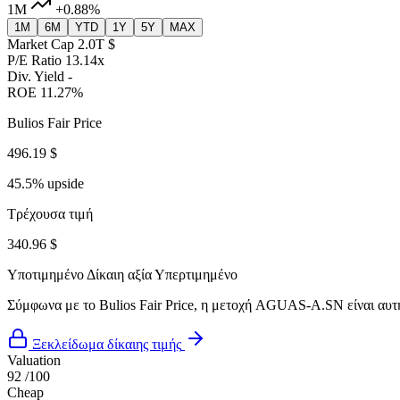
1M
+0.88%
1M
6M
YTD
1Y
5Y
MAX
Market Cap
2.0T $
P/E Ratio
13.14x
Div. Yield
-
ROE
11.27%
Bulios Fair Price
496.19 $
45.5% upside
Τρέχουσα τιμή
340.96 $
Υποτιμημένο
Δίκαιη αξία
Υπερτιμημένο
Σύμφωνα με το Bulios Fair Price, η μετοχή AGUAS-A.SN είναι αυτή
Ξεκλείδωμα δίκαιης τιμής
Valuation
92
/100
Cheap