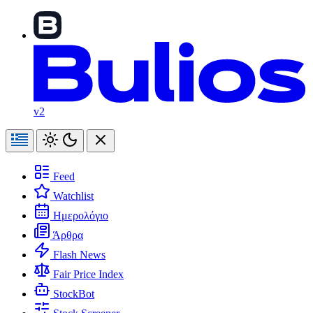
v2
Feed
Watchlist
Ημερολόγιο
Άρθρα
Flash News
Fair Price Index
StockBot