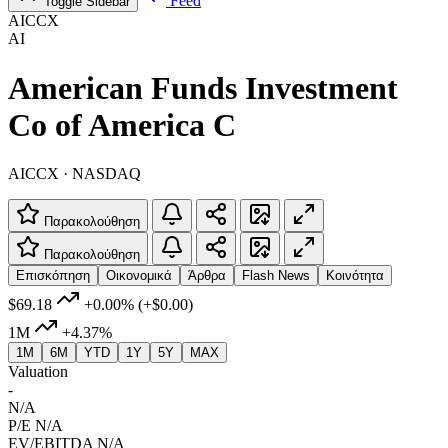
Feed
Toggle Sidebar
AICCX
AI
American Funds Investment
Co of America C
AICCX · NASDAQ
Παρακολούθηση
Παρακολούθηση
Επισκόπηση
Οικονομικά
Άρθρα
Flash News
Κοινότητα
$69.18
+0.00%
(+$0.00)
1M
+4.37%
1M
6M
YTD
1Y
5Y
MAX
Valuation
-
N/A
P/E
N/A
EV/EBITDA
N/A