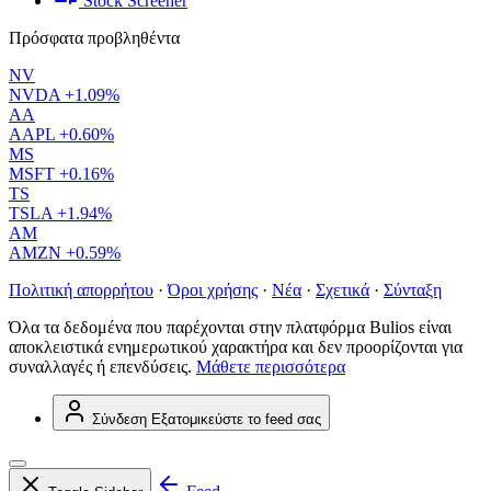
Stock Screener
Πρόσφατα προβληθέντα
NV
NVDA
+1.09%
AA
AAPL
+0.60%
MS
MSFT
+0.16%
TS
TSLA
+1.94%
AM
AMZN
+0.59%
Πολιτική απορρήτου
·
Όροι χρήσης
·
Νέα
·
Σχετικά
·
Σύνταξη
Όλα τα δεδομένα που παρέχονται στην πλατφόρμα Bulios είναι
αποκλειστικά ενημερωτικού χαρακτήρα και δεν προορίζονται για
συναλλαγές ή επενδύσεις.
Μάθετε περισσότερα
Σύνδεση
Εξατομικεύστε το feed σας