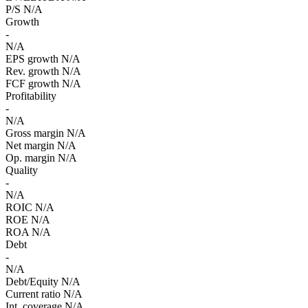
P/S
N/A
Growth
-
N/A
EPS growth
N/A
Rev. growth
N/A
FCF growth
N/A
Profitability
-
N/A
Gross margin
N/A
Net margin
N/A
Op. margin
N/A
Quality
-
N/A
ROIC
N/A
ROE
N/A
ROA
N/A
Debt
-
N/A
Debt/Equity
N/A
Current ratio
N/A
Int. coverage
N/A