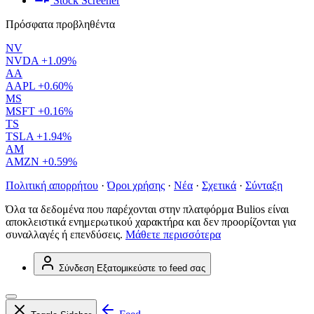
Stock Screener
Πρόσφατα προβληθέντα
NV
NVDA
+1.09%
AA
AAPL
+0.60%
MS
MSFT
+0.16%
TS
TSLA
+1.94%
AM
AMZN
+0.59%
Πολιτική απορρήτου
·
Όροι χρήσης
·
Νέα
·
Σχετικά
·
Σύνταξη
Όλα τα δεδομένα που παρέχονται στην πλατφόρμα Bulios είναι
αποκλειστικά ενημερωτικού χαρακτήρα και δεν προορίζονται για
συναλλαγές ή επενδύσεις.
Μάθετε περισσότερα
Σύνδεση
Εξατομικεύστε το feed σας