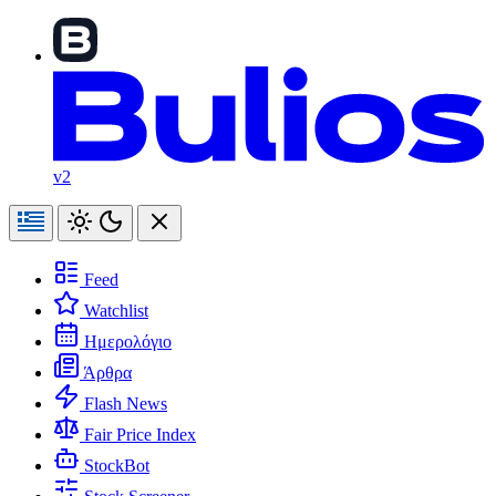
v2
Feed
Watchlist
Ημερολόγιο
Άρθρα
Flash News
Fair Price Index
StockBot