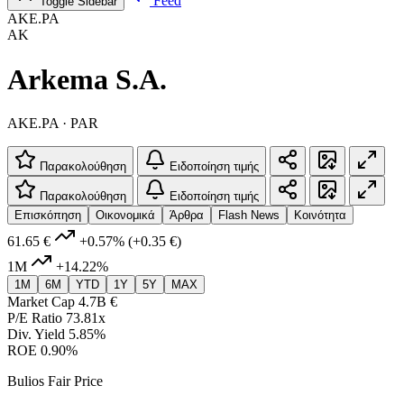
Feed
Toggle Sidebar
AKE.PA
AK
Arkema S.A.
AKE.PA · PAR
Παρακολούθηση
Ειδοποίηση τιμής
Παρακολούθηση
Ειδοποίηση τιμής
Επισκόπηση
Οικονομικά
Άρθρα
Flash News
Κοινότητα
61.65 €
+0.57%
(+0.35 €)
1M
+14.22%
1M
6M
YTD
1Y
5Y
MAX
Market Cap
4.7B €
P/E Ratio
73.81x
Div. Yield
5.85%
ROE
0.90%
Bulios Fair Price