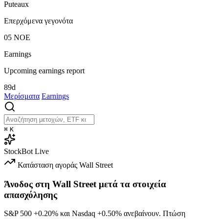
Puteaux
Επερχόμενα γεγονότα
05
ΝΟΕ
Earnings
Upcoming earnings report
89d
Μερίσματα
Earnings
⌘
K
StockBot
Live
Κατάσταση αγοράς
Wall Street
Άνοδος στη Wall Street μετά τα στοιχεία
απασχόλησης
S&P 500
+0.20%
και Nasdaq
+0.50%
ανεβαίνουν. Πτώση