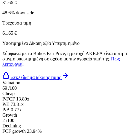
31.66 €
48.6% downside
Τρέχουσα τιμή
61.65 €
Υποτιμημένο
Δίκαιη αξία
Υπερτιμημένο
Σύμφωνα με το Bulios Fair Price, η μετοχή AKE.PA είναι αυτή τη
στιγμή υπερτιμημένη σε σχέση με την αγοραία τιμή της.
Πώς
λειτουργεί;
Ξεκλείδωμα δίκαιης τιμής
Valuation
69
/100
Cheap
P/FCF
13.80x
P/E
73.81x
P/B
0.77x
Growth
2
/100
Declining
FCF growth
23.94%