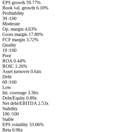
EPS growth
59.77%
Book val. growth
6.10%
Profitability
39
/100
Moderate
Op. margin
4.63%
Gross margin
17.80%
FCF margin
3.72%
Quality
19
/100
Poor
ROA
0.44%
ROIC
1.26%
Asset turnover
0.64x
Debt
69
/100
Low
Int. coverage
3.36x
Debt/Equity
0.89x
Net debt/EBITDA
2.53x
Stability
100
/100
Stable
EPS volatility
33.06%
Beta
0.96x