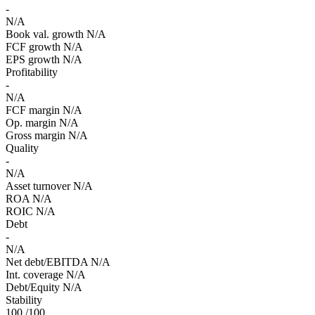
-
N/A
Book val. growth
N/A
FCF growth
N/A
EPS growth
N/A
Profitability
-
N/A
FCF margin
N/A
Op. margin
N/A
Gross margin
N/A
Quality
-
N/A
Asset turnover
N/A
ROA
N/A
ROIC
N/A
Debt
-
N/A
Net debt/EBITDA
N/A
Int. coverage
N/A
Debt/Equity
N/A
Stability
100
/100