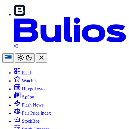
v2
Feed
Watchlist
Ημερολόγιο
Άρθρα
Flash News
Fair Price Index
StockBot