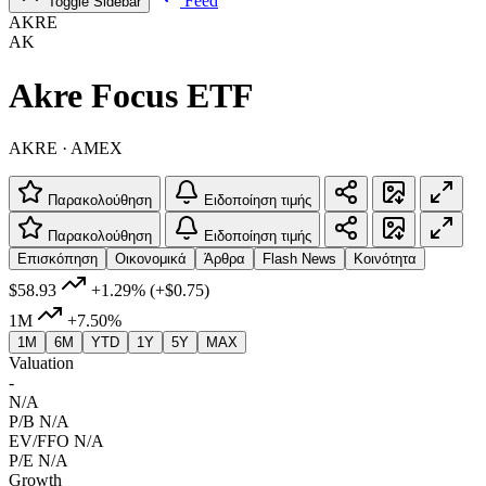
Feed
Toggle Sidebar
AKRE
AK
Akre Focus ETF
AKRE · AMEX
Παρακολούθηση
Ειδοποίηση τιμής
Παρακολούθηση
Ειδοποίηση τιμής
Επισκόπηση
Οικονομικά
Άρθρα
Flash News
Κοινότητα
$58.93
+1.29%
(+$0.75)
1M
+7.50%
1M
6M
YTD
1Y
5Y
MAX
Valuation
-
N/A
P/B
N/A
EV/FFO
N/A
P/E
N/A
Growth