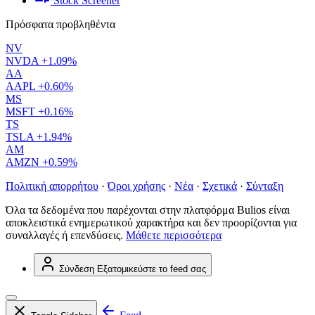
Stock Screener
Πρόσφατα προβληθέντα
NV
NVDA
+1.09%
AA
AAPL
+0.60%
MS
MSFT
+0.16%
TS
TSLA
+1.94%
AM
AMZN
+0.59%
Πολιτική απορρήτου
·
Όροι χρήσης
·
Νέα
·
Σχετικά
·
Σύνταξη
Όλα τα δεδομένα που παρέχονται στην πλατφόρμα Bulios είναι
αποκλειστικά ενημερωτικού χαρακτήρα και δεν προορίζονται για
συναλλαγές ή επενδύσεις.
Μάθετε περισσότερα
Σύνδεση
Εξατομικεύστε το feed σας