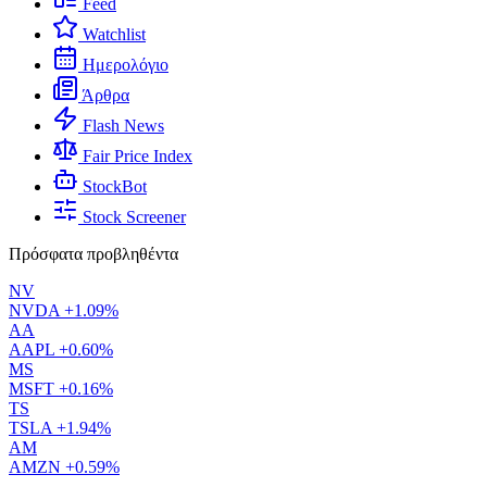
Feed
Watchlist
Ημερολόγιο
Άρθρα
Flash News
Fair Price Index
StockBot
Stock Screener
Πρόσφατα προβληθέντα
NV
NVDA
+1.09%
AA
AAPL
+0.60%
MS
MSFT
+0.16%
TS
TSLA
+1.94%
AM
AMZN
+0.59%