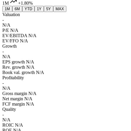
1M
+1.80%
1M
6M
YTD
1Y
5Y
MAX
Valuation
-
N/A
P/E
N/A
EV/EBITDA
N/A
EV/FFO
N/A
Growth
-
N/A
EPS growth
N/A
Rev. growth
N/A
Book val. growth
N/A
Profitability
-
N/A
Gross margin
N/A
Net margin
N/A
FCF margin
N/A
Quality
-
N/A
ROIC
N/A
ROE
N/A