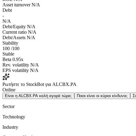
Asset turnover
N/A
Debt
-
N/A
Debt/Equity
N/A
Current ratio
N/A
Debt/Assets
N/A
Stability
100
/100
Stable
Beta
0.95x
Rev. volatility
N/A
EPS volatility
N/A
Ρωτήστε το StockBot για ALCBX.PA
Online
Είναι η ALCBX.PA καλή αγορά τώρα;
Ποιοι είναι οι κύριοι κίνδυνοι;
Σ
Sector
Technology
Industry