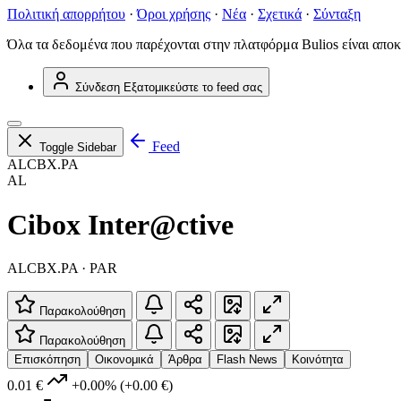
Πολιτική απορρήτου
·
Όροι χρήσης
·
Νέα
·
Σχετικά
·
Σύνταξη
Όλα τα δεδομένα που παρέχονται στην πλατφόρμα Bulios είναι αποκ
Σύνδεση
Εξατομικεύστε το feed σας
Feed
Toggle Sidebar
ALCBX.PA
AL
Cibox Inter@ctive
ALCBX.PA · PAR
Παρακολούθηση
Παρακολούθηση
Επισκόπηση
Οικονομικά
Άρθρα
Flash News
Κοινότητα
0.01 €
+0.00%
(+0.00 €)