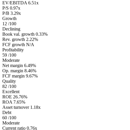
EV/EBITDA
6.51x
P/S
0.97x
P/B
3.29x
Growth
12
/100
Declining
Book val. growth
0.33%
Rev. growth
2.22%
FCF growth
N/A
Profitability
59
/100
Moderate
Net margin
6.49%
Op. margin
8.46%
FCF margin
9.67%
Quality
82
/100
Excellent
ROE
26.76%
ROA
7.65%
Asset turnover
1.18x
Debt
60
/100
Moderate
Current ratio
0.76x