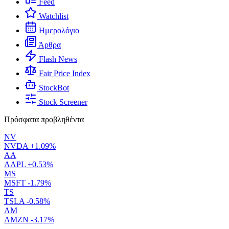
Feed
Watchlist
Ημερολόγιο
Άρθρα
Flash News
Fair Price Index
StockBot
Stock Screener
Πρόσφατα προβληθέντα
NV
NVDA
+1.09%
AA
AAPL
+0.53%
MS
MSFT
-1.79%
TS
TSLA
-0.58%
AM
AMZN
-3.17%