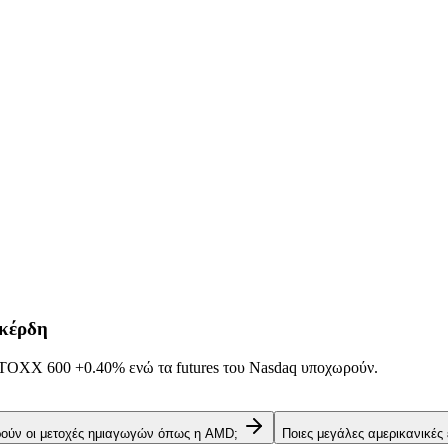
 κέρδη
α STOXX 600
+0.40%
ενώ τα futures του Nasdaq υποχωρούν.
ρούν οι μετοχές ημιαγωγών όπως η AMD;
Ποιες μεγάλες αμερικανικές