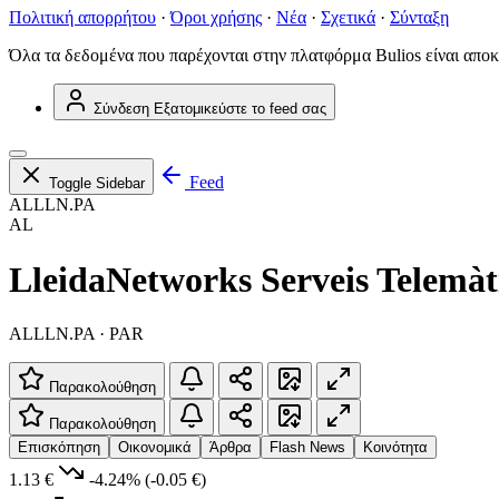
Πολιτική απορρήτου
·
Όροι χρήσης
·
Νέα
·
Σχετικά
·
Σύνταξη
Όλα τα δεδομένα που παρέχονται στην πλατφόρμα Bulios είναι αποκ
Σύνδεση
Εξατομικεύστε το feed σας
Feed
Toggle Sidebar
ALLLN.PA
AL
LleidaNetworks Serveis Telemàti
ALLLN.PA · PAR
Παρακολούθηση
Παρακολούθηση
Επισκόπηση
Οικονομικά
Άρθρα
Flash News
Κοινότητα
1.13 €
-4.24%
(-0.05 €)