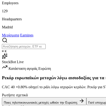
Employees
129
Headquarters
Madrid
Μερίσματα
Earnings
⌘
K
StockBot
Live
Κατάσταση αγοράς
Ευρώπη
Ρεκόρ ευρωπαϊκών μετοχών λόγω αισιοδοξίας για τα
CAC 40
+0.80%
οδηγεί το ράλι λόγω ισχυρών κερδών. Ρεκόρ γι
Ρωτήστε σχετικά
Ποιες τηλεπικοινωνιακές μετοχές ωθούν την Ευρώπη;
Γιατί υποχω