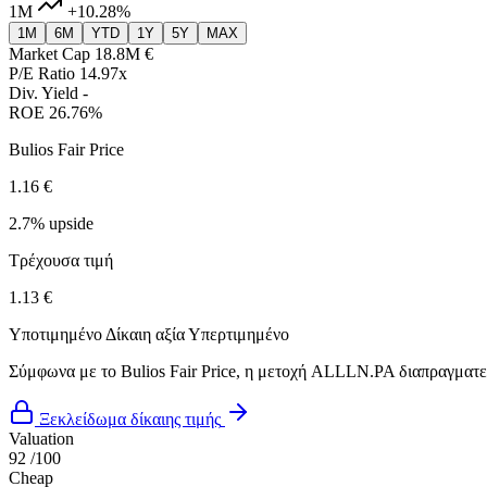
1M
+10.28%
1M
6M
YTD
1Y
5Y
MAX
Market Cap
18.8M €
P/E Ratio
14.97x
Div. Yield
-
ROE
26.76%
Bulios Fair Price
1.16 €
2.7% upside
Τρέχουσα τιμή
1.13 €
Υποτιμημένο
Δίκαιη αξία
Υπερτιμημένο
Σύμφωνα με το Bulios Fair Price, η μετοχή ALLLN.PA διαπραγματεύε
Ξεκλείδωμα δίκαιης τιμής
Valuation
92
/100
Cheap