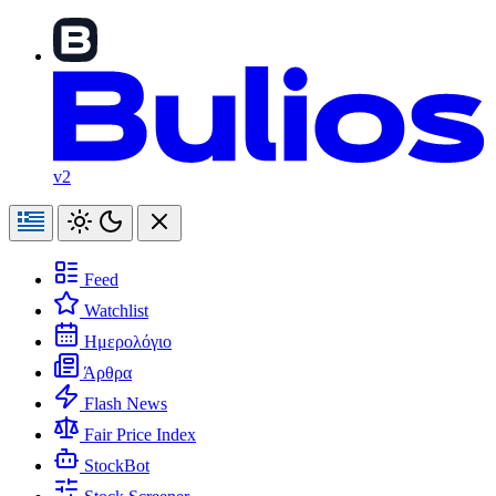
v2
Feed
Watchlist
Ημερολόγιο
Άρθρα
Flash News
Fair Price Index
StockBot