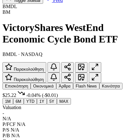
Feed
Toggle Sidebar
BMDL
BM
VictoryShares WestEnd
Economic Cycle Bond ETF
BMDL · NASDAQ
Παρακολούθηση
Παρακολούθηση
Επισκόπηση
Οικονομικά
Άρθρα
Flash News
Κοινότητα
$25.22
-0.04%
(-$0.01)
1M
6M
YTD
1Y
5Y
MAX
Valuation
-
N/A
P/FCF
N/A
P/S
N/A
P/B
N/A