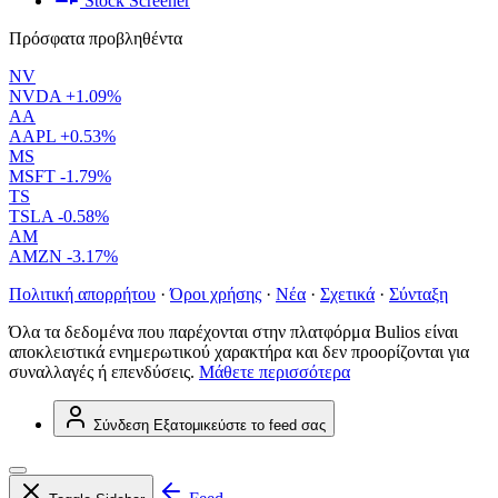
Stock Screener
Πρόσφατα προβληθέντα
NV
NVDA
+1.09%
AA
AAPL
+0.53%
MS
MSFT
-1.79%
TS
TSLA
-0.58%
AM
AMZN
-3.17%
Πολιτική απορρήτου
·
Όροι χρήσης
·
Νέα
·
Σχετικά
·
Σύνταξη
Όλα τα δεδομένα που παρέχονται στην πλατφόρμα Bulios είναι
αποκλειστικά ενημερωτικού χαρακτήρα και δεν προορίζονται για
συναλλαγές ή επενδύσεις.
Μάθετε περισσότερα
Σύνδεση
Εξατομικεύστε το feed σας