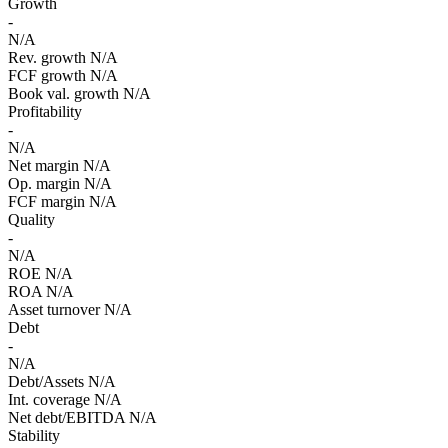
Growth
-
N/A
Rev. growth
N/A
FCF growth
N/A
Book val. growth
N/A
Profitability
-
N/A
Net margin
N/A
Op. margin
N/A
FCF margin
N/A
Quality
-
N/A
ROE
N/A
ROA
N/A
Asset turnover
N/A
Debt
-
N/A
Debt/Assets
N/A
Int. coverage
N/A
Net debt/EBITDA
N/A
Stability