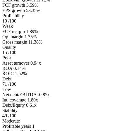
FCF growth
3.59%
EPS growth
53.35%
Profitability
10
/100
Weak
FCF margin
1.89%
Op. margin
1.35%
Gross margin
11.38%
Quality
15
/100
Poor
Asset turnover
0.94x
ROA
0.14%
ROIC
1.52%
Debt
71
/100
Low
Net debt/EBITDA
-0.85x
Int. coverage
1.80x
Debt/Equity
0.61x
Stability
49
/100
Moderate
Profitable years
1