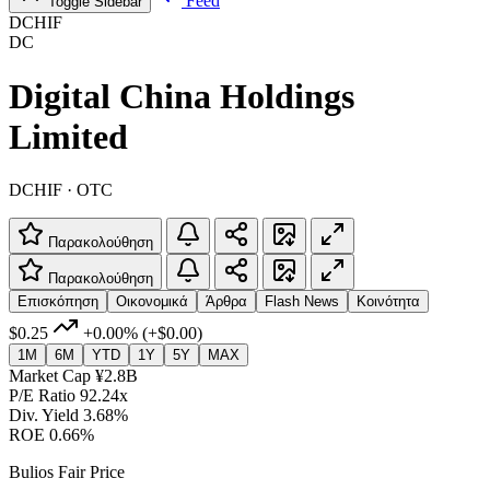
Feed
Toggle Sidebar
DCHIF
DC
Digital China Holdings
Limited
DCHIF · OTC
Παρακολούθηση
Παρακολούθηση
Επισκόπηση
Οικονομικά
Άρθρα
Flash News
Κοινότητα
$0.25
+0.00%
(+$0.00)
1M
6M
YTD
1Y
5Y
MAX
Market Cap
¥2.8B
P/E Ratio
92.24x
Div. Yield
3.68%
ROE
0.66%
Bulios Fair Price