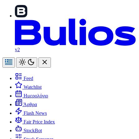
v2
Feed
Watchlist
Ημερολόγιο
Άρθρα
Flash News
Fair Price Index
StockBot