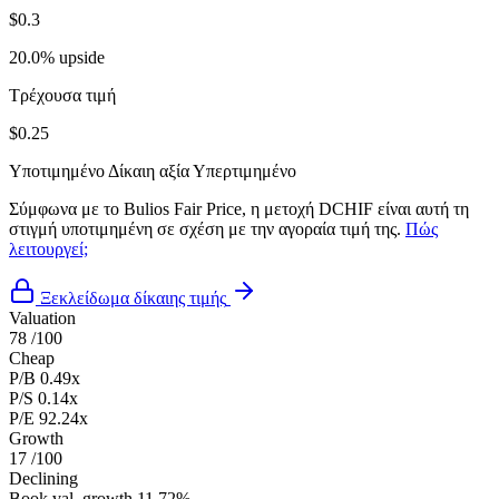
$0.3
20.0% upside
Τρέχουσα τιμή
$0.25
Υποτιμημένο
Δίκαιη αξία
Υπερτιμημένο
Σύμφωνα με το Bulios Fair Price, η μετοχή DCHIF είναι αυτή τη
στιγμή υποτιμημένη σε σχέση με την αγοραία τιμή της.
Πώς
λειτουργεί;
Ξεκλείδωμα δίκαιης τιμής
Valuation
78
/100
Cheap
P/B
0.49x
P/S
0.14x
P/E
92.24x
Growth
17
/100
Declining
Book val. growth
11.72%