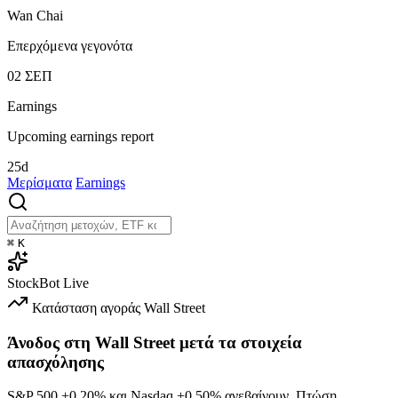
Wan Chai
Επερχόμενα γεγονότα
02
ΣΕΠ
Earnings
Upcoming earnings report
25d
Μερίσματα
Earnings
⌘
K
StockBot
Live
Κατάσταση αγοράς
Wall Street
Άνοδος στη Wall Street μετά τα στοιχεία
απασχόλησης
S&P 500
+0.20%
και Nasdaq
+0.50%
ανεβαίνουν. Πτώση