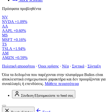
Stock Screener
Πρόσφατα προβληθέντα
NV
NVDA
+1.09%
AA
AAPL
+0.60%
MS
MSFT
+0.16%
TS
TSLA
+1.94%
AM
AMZN
+0.59%
Πολιτική απορρήτου
·
Όροι χρήσης
·
Νέα
·
Σχετικά
·
Σύνταξη
Όλα τα δεδομένα που παρέχονται στην πλατφόρμα Bulios είναι
αποκλειστικά ενημερωτικού χαρακτήρα και δεν προορίζονται για
συναλλαγές ή επενδύσεις.
Μάθετε περισσότερα
Σύνδεση
Εξατομικεύστε το feed σας