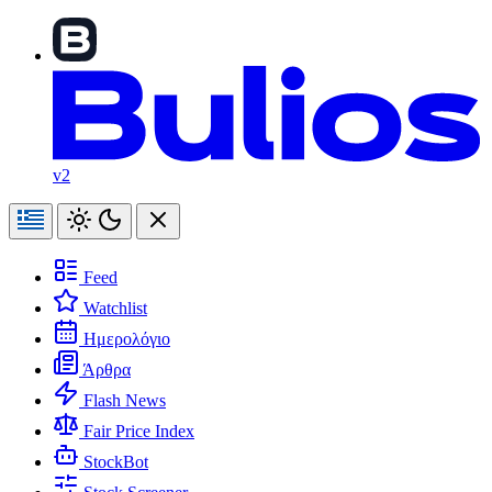
v2
Feed
Watchlist
Ημερολόγιο
Άρθρα
Flash News
Fair Price Index
StockBot