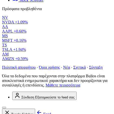
Stock Screener
Πρόσφατα προβληθέντα
NV
NVDA
+1.09%
AA
AAPL
+0.60%
MS
MSFT
+0.16%
TS
TSLA
+1.94%
AM
AMZN
+0.59%
Πολιτική απορρήτου
·
Όροι χρήσης
·
Νέα
·
Σχετικά
·
Σύνταξη
Όλα τα δεδομένα που παρέχονται στην πλατφόρμα Bulios είναι
αποκλειστικά ενημερωτικού χαρακτήρα και δεν προορίζονται για
συναλλαγές ή επενδύσεις.
Μάθετε περισσότερα
Σύνδεση
Εξατομικεύστε το feed σας