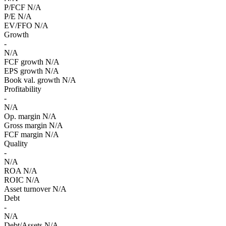
P/FCF
N/A
P/E
N/A
EV/FFO
N/A
Growth
-
N/A
FCF growth
N/A
EPS growth
N/A
Book val. growth
N/A
Profitability
-
N/A
Op. margin
N/A
Gross margin
N/A
FCF margin
N/A
Quality
-
N/A
ROA
N/A
ROIC
N/A
Asset turnover
N/A
Debt
-
N/A
Debt/Assets
N/A