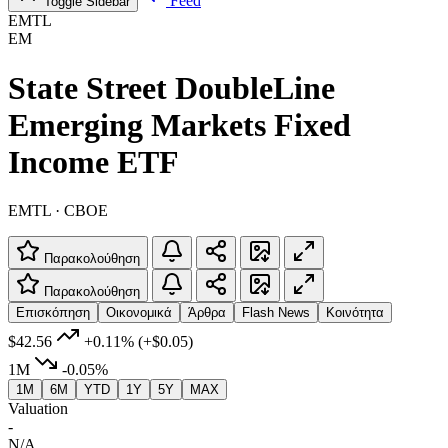
Feed
Toggle Sidebar
EMTL
EM
State Street DoubleLine
Emerging Markets Fixed
Income ETF
EMTL · CBOE
Παρακολούθηση
Παρακολούθηση
Επισκόπηση
Οικονομικά
Άρθρα
Flash News
Κοινότητα
$42.56
+0.11%
(+$0.05)
1M
-0.05%
1M
6M
YTD
1Y
5Y
MAX
Valuation
-
N/A