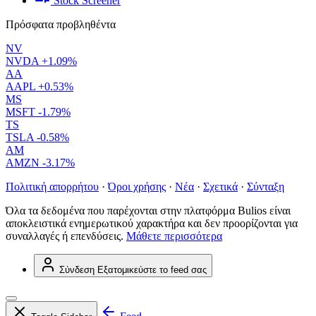
Stock Screener
Πρόσφατα προβληθέντα
NV
NVDA
+1.09%
AA
AAPL
+0.53%
MS
MSFT
-1.79%
TS
TSLA
-0.58%
AM
AMZN
-3.17%
Πολιτική απορρήτου
·
Όροι χρήσης
·
Νέα
·
Σχετικά
·
Σύνταξη
Όλα τα δεδομένα που παρέχονται στην πλατφόρμα Bulios είναι
αποκλειστικά ενημερωτικού χαρακτήρα και δεν προορίζονται για
συναλλαγές ή επενδύσεις.
Μάθετε περισσότερα
Σύνδεση
Εξατομικεύστε το feed σας