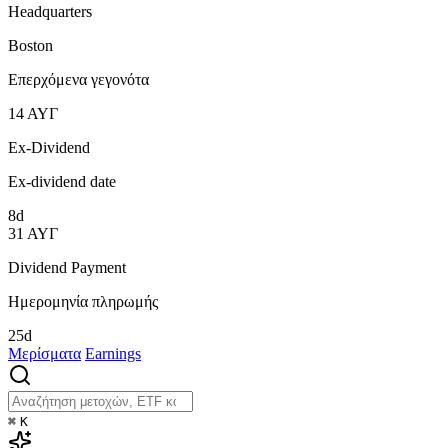
Headquarters
Boston
Επερχόμενα γεγονότα
14
ΑΥΓ
Ex-Dividend
Ex-dividend date
8d
31
ΑΥΓ
Dividend Payment
Ημερομηνία πληρωμής
25d
Μερίσματα
Earnings
⌘
K