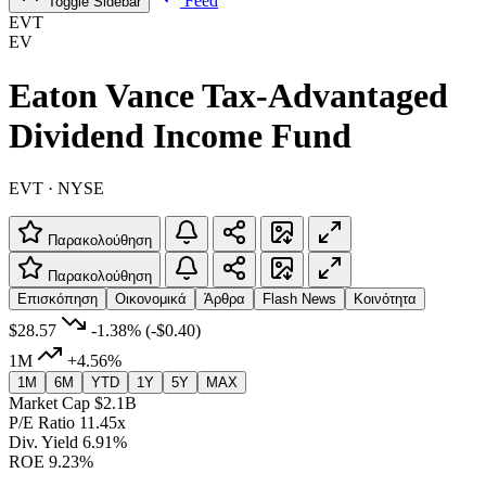
Feed
Toggle Sidebar
EVT
EV
Eaton Vance Tax-Advantaged
Dividend Income Fund
EVT · NYSE
Παρακολούθηση
Παρακολούθηση
Επισκόπηση
Οικονομικά
Άρθρα
Flash News
Κοινότητα
$28.57
-1.38%
(-$0.40)
1M
+4.56%
1M
6M
YTD
1Y
5Y
MAX
Market Cap
$2.1B
P/E Ratio
11.45x
Div. Yield
6.91%
ROE
9.23%