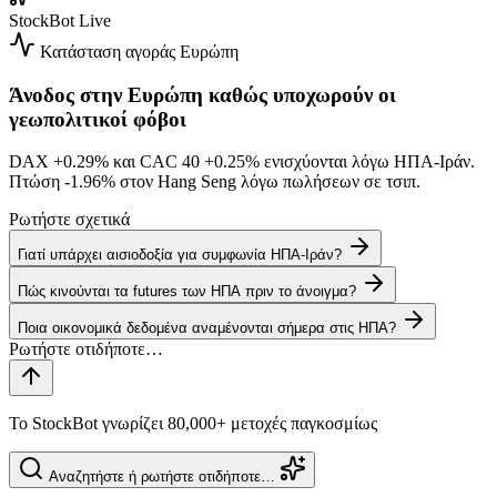
StockBot
Live
Κατάσταση αγοράς
Ευρώπη
Άνοδος στην Ευρώπη καθώς υποχωρούν οι
γεωπολιτικοί φόβοι
DAX
+0.29%
και CAC 40
+0.25%
ενισχύονται λόγω ΗΠΑ-Ιράν.
Πτώση
-1.96%
στον Hang Seng λόγω πωλήσεων σε τσιπ.
Ρωτήστε σχετικά
Γιατί υπάρχει αισιοδοξία για συμφωνία ΗΠΑ-Ιράν?
Πώς κινούνται τα futures των ΗΠΑ πριν το άνοιγμα?
Ποια οικονομικά δεδομένα αναμένονται σήμερα στις ΗΠΑ?
Το StockBot γνωρίζει 80,000+ μετοχές παγκοσμίως
Αναζητήστε ή ρωτήστε οτιδήποτε…