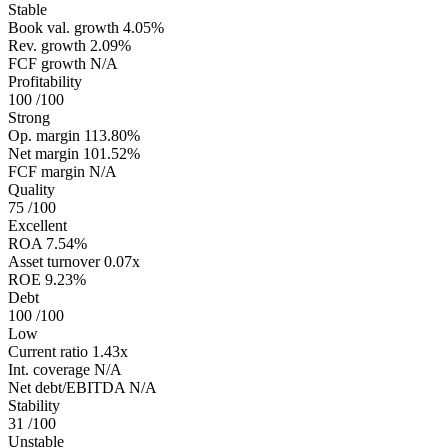
Stable
Book val. growth
4.05%
Rev. growth
2.09%
FCF growth
N/A
Profitability
100
/100
Strong
Op. margin
113.80%
Net margin
101.52%
FCF margin
N/A
Quality
75
/100
Excellent
ROA
7.54%
Asset turnover
0.07x
ROE
9.23%
Debt
100
/100
Low
Current ratio
1.43x
Int. coverage
N/A
Net debt/EBITDA
N/A
Stability
31
/100
Unstable