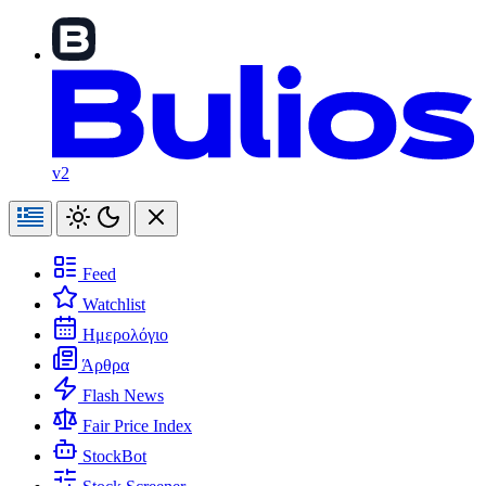
v2
Feed
Watchlist
Ημερολόγιο
Άρθρα
Flash News
Fair Price Index
StockBot