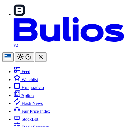
v2
Feed
Watchlist
Ημερολόγιο
Άρθρα
Flash News
Fair Price Index
StockBot