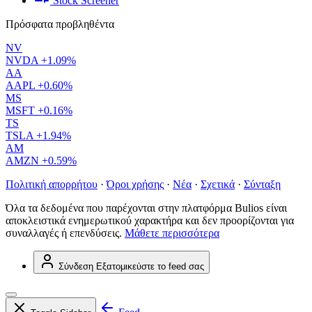
Stock Screener
Πρόσφατα προβληθέντα
NV
NVDA
+1.09%
AA
AAPL
+0.60%
MS
MSFT
+0.16%
TS
TSLA
+1.94%
AM
AMZN
+0.59%
Πολιτική απορρήτου
·
Όροι χρήσης
·
Νέα
·
Σχετικά
·
Σύνταξη
Όλα τα δεδομένα που παρέχονται στην πλατφόρμα Bulios είναι
αποκλειστικά ενημερωτικού χαρακτήρα και δεν προορίζονται για
συναλλαγές ή επενδύσεις.
Μάθετε περισσότερα
Σύνδεση
Εξατομικεύστε το feed σας