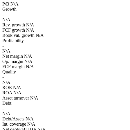
P/B
N/A
Growth
-
N/A
Rev. growth
N/A
FCF growth
N/A
Book val. growth
N/A
Profitability
-
N/A
Net margin
N/A
Op. margin
N/A
FCF margin
N/A
Quality
-
N/A
ROE
N/A
ROA
N/A
Asset turnover
N/A
Debt
-
N/A
Debt/Assets
N/A
Int. coverage
N/A
Net debt/EBITDA
N/A