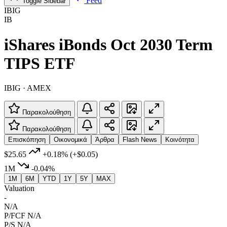
Feed
Toggle Sidebar
IBIG
IB
iShares iBonds Oct 2030 Term
TIPS ETF
IBIG · AMEX
Παρακολούθηση
Παρακολούθηση
Επισκόπηση
Οικονομικά
Άρθρα
Flash News
Κοινότητα
$25.65
+0.18%
(+$0.05)
1M
-0.04%
1M
6M
YTD
1Y
5Y
MAX
Valuation
-
N/A
P/FCF
N/A
P/S
N/A