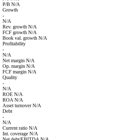
P/B
N/A
Growth
-
N/A
Rev. growth
N/A
FCF growth
N/A
Book val. growth
N/A
Profitability
-
N/A
Net margin
N/A
Op. margin
N/A
FCF margin
N/A
Quality
-
N/A
ROE
N/A
ROA
N/A
Asset turnover
N/A
Debt
-
N/A
Current ratio
N/A
Int. coverage
N/A
Net debt/EBITDA
N/A