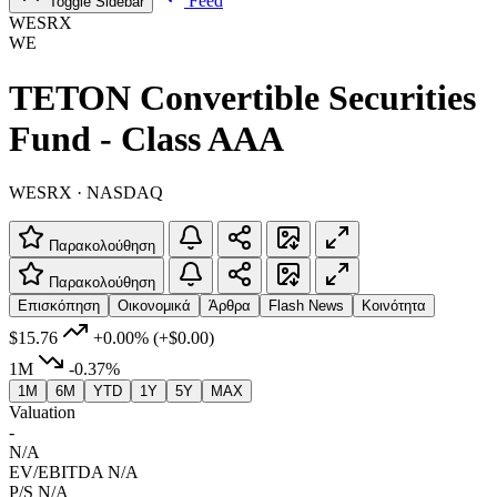
Feed
Toggle Sidebar
WESRX
WE
TETON Convertible Securities
Fund - Class AAA
WESRX · NASDAQ
Παρακολούθηση
Παρακολούθηση
Επισκόπηση
Οικονομικά
Άρθρα
Flash News
Κοινότητα
$15.76
+0.00%
(+$0.00)
1M
-0.37%
1M
6M
YTD
1Y
5Y
MAX
Valuation
-
N/A
EV/EBITDA
N/A
P/S
N/A