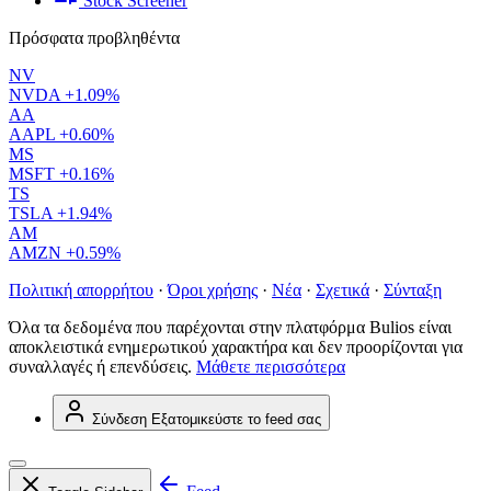
Stock Screener
Πρόσφατα προβληθέντα
NV
NVDA
+1.09%
AA
AAPL
+0.60%
MS
MSFT
+0.16%
TS
TSLA
+1.94%
AM
AMZN
+0.59%
Πολιτική απορρήτου
·
Όροι χρήσης
·
Νέα
·
Σχετικά
·
Σύνταξη
Όλα τα δεδομένα που παρέχονται στην πλατφόρμα Bulios είναι
αποκλειστικά ενημερωτικού χαρακτήρα και δεν προορίζονται για
συναλλαγές ή επενδύσεις.
Μάθετε περισσότερα
Σύνδεση
Εξατομικεύστε το feed σας