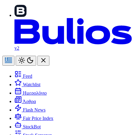
v2
Feed
Watchlist
Ημερολόγιο
Άρθρα
Flash News
Fair Price Index
StockBot