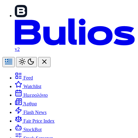
v2
Feed
Watchlist
Ημερολόγιο
Άρθρα
Flash News
Fair Price Index
StockBot