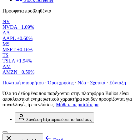
Stock Screener
Πρόσφατα προβληθέντα
NV
NVDA
+1.09%
AA
AAPL
+0.60%
MS
MSFT
+0.16%
TS
TSLA
+1.94%
AM
AMZN
+0.59%
Πολιτική απορρήτου
·
Όροι χρήσης
·
Νέα
·
Σχετικά
·
Σύνταξη
Όλα τα δεδομένα που παρέχονται στην πλατφόρμα Bulios είναι
αποκλειστικά ενημερωτικού χαρακτήρα και δεν προορίζονται για
συναλλαγές ή επενδύσεις.
Μάθετε περισσότερα
Σύνδεση
Εξατομικεύστε το feed σας