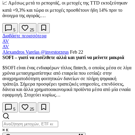
📈 Αμέσως μετά το ρεπορτάζ, οι μετοχές της TTD εκτοξεύτηκαν
κατά +9,3% και τώρα οι μετοχές προσθέτουν ήδη 14% πριν το
άνοιγμα της αγοράς.…
5
25
Διαβάστε περισσότερα
AV
AV
Alexandros Varelas
@investorzeus
Feb 22
SOFI – γιατί να εισέλθετε αλλά και γιατί να μείνετε μακριά
$SOFI
είναι ένας ενδιαφέρων τίτλος fintech, ο οποίος μέσα σε λίγα
χρόνια μετασχηματίστηκε από εταιρεία που εστίαζε στην
αναχρηματοδότηση φοιτητικών δανείων σε πλήρη ψηφιακή
τράπεζα. Σήμερα προσφέρει τραπεζικές υπηρεσίες, επενδύσεις,
δάνεια και άλλα χρηματοοικονομικά προϊόντα μέσα από μία ενιαία
εφαρμογή. Στοχεύει κυρίως…
5
25
⌘
K