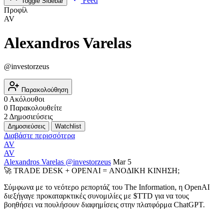
Feed
Toggle Sidebar
Προφίλ
AV
Alexandros Varelas
@investorzeus
Παρακολούθηση
0
Ακόλουθοι
0
Παρακολουθείτε
2
Δημοσιεύσεις
Δημοσιεύσεις
Watchlist
Διαβάστε περισσότερα
AV
AV
Alexandros Varelas
@investorzeus
Mar 5
🚀 TRADE DESK + OPENAI = ΑΝΟΔΙΚΗ ΚΙΝΗΣΗ;
Σύμφωνα με το νεότερο ρεπορτάζ του The Information, η OpenAI
διεξήγαγε προκαταρκτικές συνομιλίες με
$TTD
για να τους
βοηθήσει να πουλήσουν διαφημίσεις στην πλατφόρμα ChatGPT.