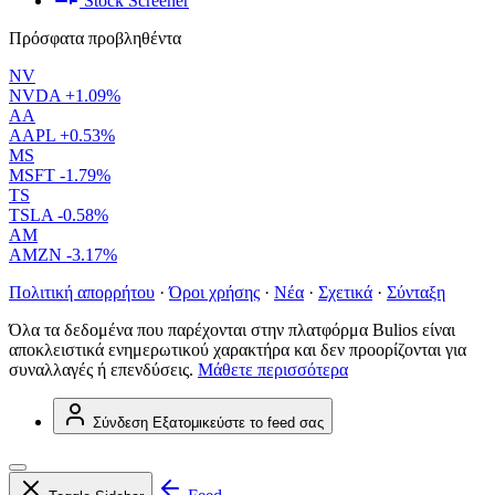
Stock Screener
Πρόσφατα προβληθέντα
NV
NVDA
+1.09%
AA
AAPL
+0.53%
MS
MSFT
-1.79%
TS
TSLA
-0.58%
AM
AMZN
-3.17%
Πολιτική απορρήτου
·
Όροι χρήσης
·
Νέα
·
Σχετικά
·
Σύνταξη
Όλα τα δεδομένα που παρέχονται στην πλατφόρμα Bulios είναι
αποκλειστικά ενημερωτικού χαρακτήρα και δεν προορίζονται για
συναλλαγές ή επενδύσεις.
Μάθετε περισσότερα
Σύνδεση
Εξατομικεύστε το feed σας