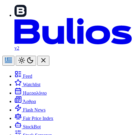
v2
Feed
Watchlist
Ημερολόγιο
Άρθρα
Flash News
Fair Price Index
StockBot