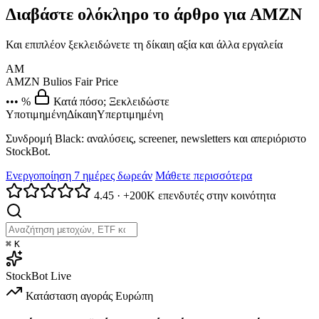
Διαβάστε ολόκληρο το άρθρο για AMZN
Και επιπλέον ξεκλειδώνετε τη δίκαιη αξία και άλλα εργαλεία
AM
AMZN
Bulios Fair Price
••• %
Κατά πόσο; Ξεκλειδώστε
Υποτιμημένη
Δίκαιη
Υπερτιμημένη
Συνδρομή Black: αναλύσεις, screener, newsletters και απεριόριστο
StockBot.
Ενεργοποίηση 7 ημέρες δωρεάν
Μάθετε περισσότερα
4.45
·
+200K επενδυτές στην κοινότητα
⌘
K
StockBot
Live
Κατάσταση αγοράς
Ευρώπη