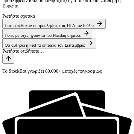
προσλήψεων Ιουλίου καθησυχάζει για τα επιτόκια. Σταθερή η
Ευρώπη.
Ρωτήστε σχετικά
Γιατί μειώθηκαν οι προσλήψεις στις ΗΠΑ τον Ιούλιο;
Ποιες μετοχές ηγούνται του Nasdaq σήμερα;
Θα αυξήσει η Fed τα επιτόκια τον Σεπτέμβριο;
Το StockBot γνωρίζει 80,000+ μετοχές παγκοσμίως