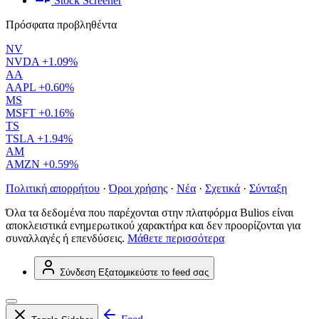
Stock Screener
Πρόσφατα προβληθέντα
NV
NVDA
+1.09%
AA
AAPL
+0.60%
MS
MSFT
+0.16%
TS
TSLA
+1.94%
AM
AMZN
+0.59%
Πολιτική απορρήτου
·
Όροι χρήσης
·
Νέα
·
Σχετικά
·
Σύνταξη
Όλα τα δεδομένα που παρέχονται στην πλατφόρμα Bulios είναι
αποκλειστικά ενημερωτικού χαρακτήρα και δεν προορίζονται για
συναλλαγές ή επενδύσεις.
Μάθετε περισσότερα
Σύνδεση
Εξατομικεύστε το feed σας