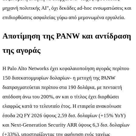
μηχανή πολιτικής AI", όχι δεκάδες ad-hoc ενσωματώσεις και
επιδιορθώσεις ασφαλείας γύρω από μεμονωμένα εργαλεία.
Αποτίμηση της PANW και αντίδραση
της αγοράς
Η Palo Alto Networks έχει κεφαλαιοποίηση αγοράς περίπου
150 δισεκατομμυρίων δολαρίων- η μετοχή της PANW
διαπραγματεύεται περίπου στα 190 δολάρια, με πενταετή
απόδοση άνω του 200%, αν και ο τίτλος έχει διορθώσει
ελαφρώς κατά το τελευταίο έτος. Η εταιρεία ανακοίνωσε
έσοδα 2Q FY 2026 ύψους 2,59 δισ. δολαρίων (+15% YoY)
και Next-Generation Security ARR ύψους 6,3 δισ. δολαρίων
(+33%), υποστηρίζοντας την αφήγηση ενός ταχέως