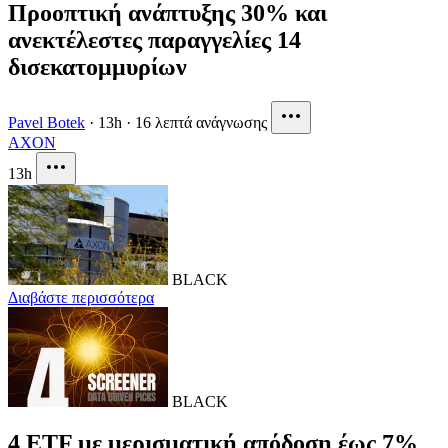
Προοπτική ανάπτυξης 30% και
ανεκτέλεστες παραγγελίες 14
δισεκατομμυρίων
Pavel Botek
·
13h
·
16 λεπτά ανάγνωσης
AXON
13h
BLACK
Διαβάστε περισσότερα
BLACK
4 ETF με μερισματική απόδοση έως 7%