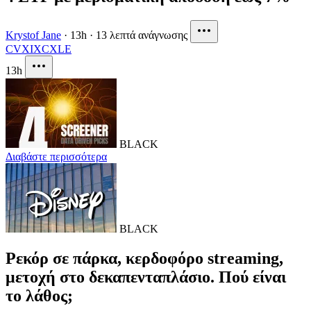
Krystof Jane
·
13h
·
13 λεπτά ανάγνωσης
CVX
IXC
XLE
13h
BLACK
Διαβάστε περισσότερα
BLACK
Ρεκόρ σε πάρκα, κερδοφόρο streaming,
μετοχή στο δεκαπενταπλάσιο. Πού είναι
το λάθος;