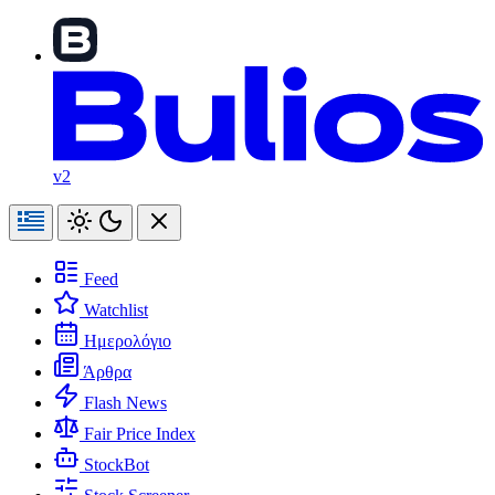
v2
Feed
Watchlist
Ημερολόγιο
Άρθρα
Flash News
Fair Price Index
StockBot