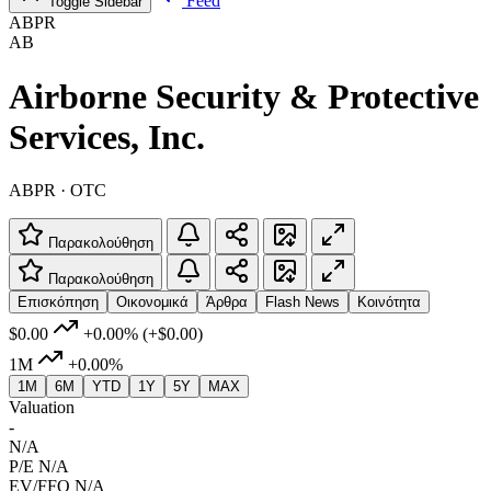
Feed
Toggle Sidebar
ABPR
AB
Airborne Security & Protective
Services, Inc.
ABPR · OTC
Παρακολούθηση
Παρακολούθηση
Επισκόπηση
Οικονομικά
Άρθρα
Flash News
Κοινότητα
$0.00
+0.00%
(+$0.00)
1M
+0.00%
1M
6M
YTD
1Y
5Y
MAX
Valuation
-
N/A
P/E
N/A
EV/FFO
N/A