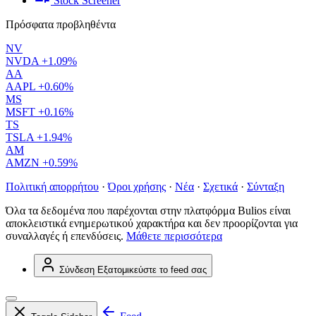
Stock Screener
Πρόσφατα προβληθέντα
NV
NVDA
+1.09%
AA
AAPL
+0.60%
MS
MSFT
+0.16%
TS
TSLA
+1.94%
AM
AMZN
+0.59%
Πολιτική απορρήτου
·
Όροι χρήσης
·
Νέα
·
Σχετικά
·
Σύνταξη
Όλα τα δεδομένα που παρέχονται στην πλατφόρμα Bulios είναι
αποκλειστικά ενημερωτικού χαρακτήρα και δεν προορίζονται για
συναλλαγές ή επενδύσεις.
Μάθετε περισσότερα
Σύνδεση
Εξατομικεύστε το feed σας