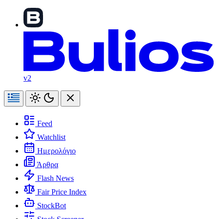
v2
Feed
Watchlist
Ημερολόγιο
Άρθρα
Flash News
Fair Price Index
StockBot