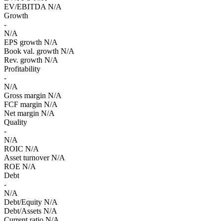
EV/EBITDA
N/A
Growth
-
N/A
EPS growth
N/A
Book val. growth
N/A
Rev. growth
N/A
Profitability
-
N/A
Gross margin
N/A
FCF margin
N/A
Net margin
N/A
Quality
-
N/A
ROIC
N/A
Asset turnover
N/A
ROE
N/A
Debt
-
N/A
Debt/Equity
N/A
Debt/Assets
N/A
Current ratio
N/A