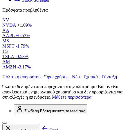
Stock Screener
Πρόσφατα προβληθέντα
NV
NVDA
+1.09%
AA
AAPL
+0.53%
MS
MSFT
-1.79%
TS
TSLA
-0.58%
AM
AMZN
-3.17%
Πολιτική απορρήτου
·
Όροι χρήσης
·
Νέα
·
Σχετικά
·
Σύνταξη
Όλα τα δεδομένα που παρέχονται στην πλατφόρμα Bulios είναι
αποκλειστικά ενημερωτικού χαρακτήρα και δεν προορίζονται για
συναλλαγές ή επενδύσεις.
Μάθετε περισσότερα
Σύνδεση
Εξατομικεύστε το feed σας