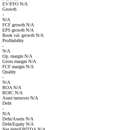
EV/FFO
N/A
Growth
-
N/A
FCF growth
N/A
EPS growth
N/A
Book val. growth
N/A
Profitability
-
N/A
Op. margin
N/A
Gross margin
N/A
FCF margin
N/A
Quality
-
N/A
ROA
N/A
ROIC
N/A
Asset turnover
N/A
Debt
-
N/A
Debt/Assets
N/A
Debt/Equity
N/A
Net debt/EBITDA
N/A