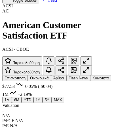
Feed
Toggle Sidebar
ACSI
AC
American Customer
Satisfaction ETF
ACSI · CBOE
Παρακολούθηση
Παρακολούθηση
Επισκόπηση
Οικονομικά
Άρθρα
Flash News
Κοινότητα
$77.53
-0.05%
(-$0.04)
1M
+2.19%
1M
6M
YTD
1Y
5Y
MAX
Valuation
-
N/A
P/FCF
N/A
P/E
N/A