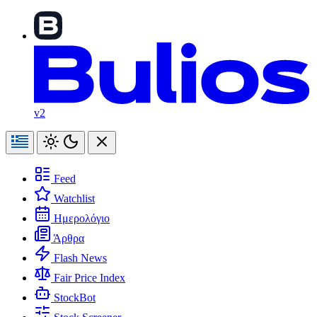
v2
Feed
Watchlist
Ημερολόγιο
Άρθρα
Flash News
Fair Price Index
StockBot