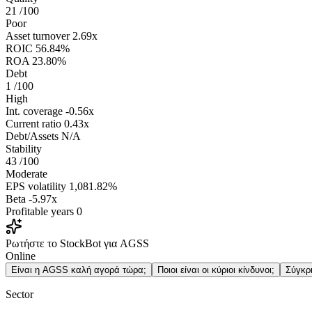
21
/100
Poor
Asset turnover
2.69x
ROIC
56.84%
ROA
23.80%
Debt
1
/100
High
Int. coverage
-0.56x
Current ratio
0.43x
Debt/Assets
N/A
Stability
43
/100
Moderate
EPS volatility
1,081.82%
Beta
-5.97x
Profitable years
0
Ρωτήστε το StockBot για AGSS
Online
Είναι η AGSS καλή αγορά τώρα;
Ποιοι είναι οι κύριοι κίνδυνοι;
Σύγκρ
Sector