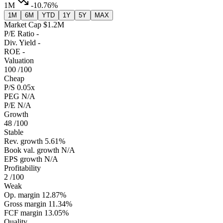
1M
-10.76%
1M
6M
YTD
1Y
5Y
MAX
Market Cap
$1.2M
P/E Ratio
-
Div. Yield
-
ROE
-
Valuation
100
/100
Cheap
P/S
0.05x
PEG
N/A
P/E
N/A
Growth
48
/100
Stable
Rev. growth
5.61%
Book val. growth
N/A
EPS growth
N/A
Profitability
2
/100
Weak
Op. margin
12.87%
Gross margin
11.34%
FCF margin
13.05%
Quality