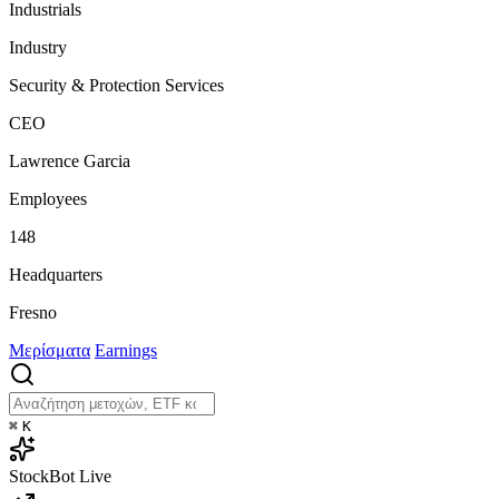
Industrials
Industry
Security & Protection Services
CEO
Lawrence Garcia
Employees
148
Headquarters
Fresno
Μερίσματα
Earnings
⌘
K
StockBot
Live