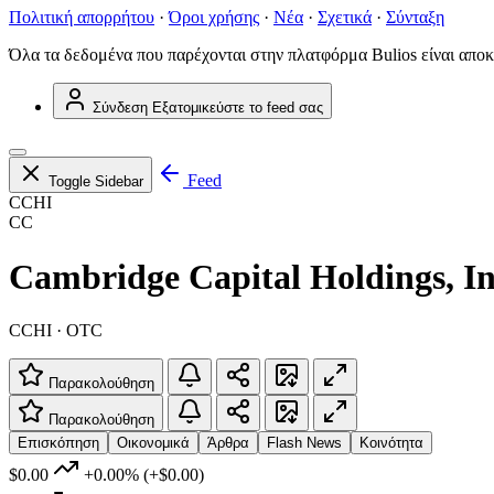
Πολιτική απορρήτου
·
Όροι χρήσης
·
Νέα
·
Σχετικά
·
Σύνταξη
Όλα τα δεδομένα που παρέχονται στην πλατφόρμα Bulios είναι αποκ
Σύνδεση
Εξατομικεύστε το feed σας
Feed
Toggle Sidebar
CCHI
CC
Cambridge Capital Holdings, In
CCHI · OTC
Παρακολούθηση
Παρακολούθηση
Επισκόπηση
Οικονομικά
Άρθρα
Flash News
Κοινότητα
$0.00
+0.00%
(+$0.00)