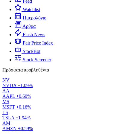
Feed
Watchlist
Ημερολόγιο
Άρθρα
Flash News
Fair Price Index
StockBot
Stock Screener
Πρόσφατα προβληθέντα
NV
NVDA
+1.09%
AA
AAPL
+0.60%
MS
MSFT
+0.16%
TS
TSLA
+1.94%
AM
AMZN
+0.59%