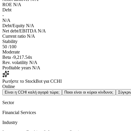
ROE
N/A
Debt
-
N/A
Debt/Equity
N/A
Net debt/EBITDA
N/A
Current ratio
N/A
Stability
50
/100
Moderate
Beta
-9,217.54x
Rev. volatility
N/A
Profitable years
N/A
Ρωτήστε το StockBot για CCHI
Online
Είναι η CCHI καλή αγορά τώρα;
Ποιοι είναι οι κύριοι κίνδυνοι;
Σύγκρι
Sector
Financial Services
Industry