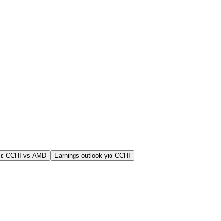
νε CCHI vs AMD
Earnings outlook για CCHI