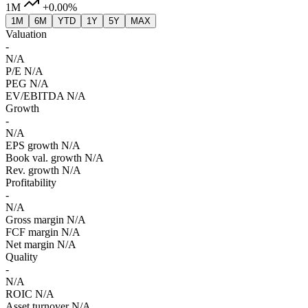
1M
+0.00%
1M
6M
YTD
1Y
5Y
MAX
Valuation
-
N/A
P/E
N/A
PEG
N/A
EV/EBITDA
N/A
Growth
-
N/A
EPS growth
N/A
Book val. growth
N/A
Rev. growth
N/A
Profitability
-
N/A
Gross margin
N/A
FCF margin
N/A
Net margin
N/A
Quality
-
N/A
ROIC
N/A
Asset turnover
N/A