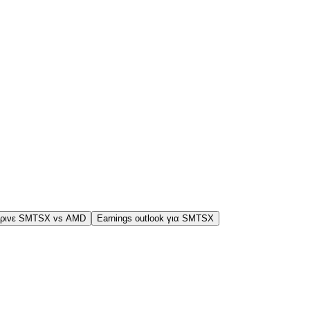
κρινε SMTSX vs AMD
Earnings outlook για SMTSX