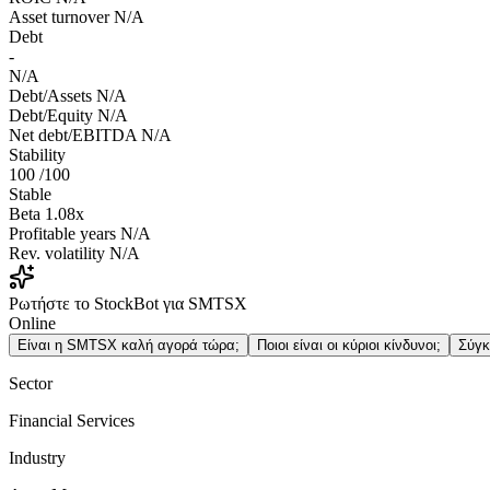
Asset turnover
N/A
Debt
-
N/A
Debt/Assets
N/A
Debt/Equity
N/A
Net debt/EBITDA
N/A
Stability
100
/100
Stable
Beta
1.08x
Profitable years
N/A
Rev. volatility
N/A
Ρωτήστε το StockBot για SMTSX
Online
Είναι η SMTSX καλή αγορά τώρα;
Ποιοι είναι οι κύριοι κίνδυνοι;
Σύγ
Sector
Financial Services
Industry