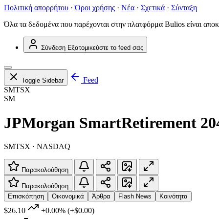
Πολιτική απορρήτου
·
Όροι χρήσης
·
Νέα
·
Σχετικά
·
Σύνταξη
Όλα τα δεδομένα που παρέχονται στην πλατφόρμα Bulios είναι αποκ
Σύνδεση
Εξατομικεύστε το feed σας
Feed
Toggle Sidebar
SMTSX
SM
JPMorgan SmartRetirement 204
SMTSX · NASDAQ
Παρακολούθηση
Παρακολούθηση
Επισκόπηση
Οικονομικά
Άρθρα
Flash News
Κοινότητα
$26.10
+0.00%
(+$0.00)