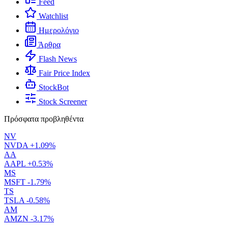
Feed
Watchlist
Ημερολόγιο
Άρθρα
Flash News
Fair Price Index
StockBot
Stock Screener
Πρόσφατα προβληθέντα
NV
NVDA
+1.09%
AA
AAPL
+0.53%
MS
MSFT
-1.79%
TS
TSLA
-0.58%
AM
AMZN
-3.17%