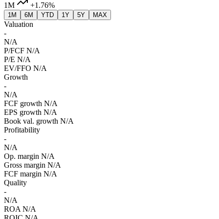
1M
+1.76%
1M
6M
YTD
1Y
5Y
MAX
Valuation
-
N/A
P/FCF
N/A
P/E
N/A
EV/FFO
N/A
Growth
-
N/A
FCF growth
N/A
EPS growth
N/A
Book val. growth
N/A
Profitability
-
N/A
Op. margin
N/A
Gross margin
N/A
FCF margin
N/A
Quality
-
N/A
ROA
N/A
ROIC
N/A