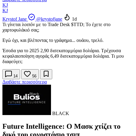
KJ
KJ
Krystof Jane
@krystofjane
1d
Τι γίνεται λοιπόν με το Trade Desk
$TTD
; Το έχετε στο
χαρτοφυλάκιό σας;
Εγώ όχι, και βλέποντας το γράφημα... ουάου, τρελό.
Έσοδα για το 2025 2,90 δισεκατομμύρια δολάρια. Τρέχουσα
κεφαλαιοποίηση αγοράς 6,49 δισεκατομμύρια δολάρια. Τι μου
διαφεύγει;
14
56
Διαβάστε περισσότερα
BLACK
Future Intelligence: Ο Μασκ χτίζει το
δικό του εργοστάσιο τσιπ