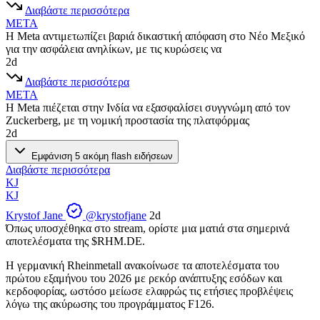
Διαβάστε περισσότερα
META
Η Meta αντιμετωπίζει βαριά δικαστική απόφαση στο Νέο Μεξικό
για την ασφάλεια ανηλίκων, με τις κυρώσεις να
2d
Διαβάστε περισσότερα
META
Η Meta πιέζεται στην Ινδία να εξασφαλίσει συγγνώμη από τον
Zuckerberg, με τη νομική προστασία της πλατφόρμας
2d
Εμφάνιση 5 ακόμη flash ειδήσεων
Διαβάστε περισσότερα
KJ
KJ
Krystof Jane
@krystofjane
2d
Όπως υποσχέθηκα στο stream, ορίστε μια ματιά στα σημερινά
αποτελέσματα της
$RHM.DE
.
Η γερμανική Rheinmetall ανακοίνωσε τα αποτελέσματα του
πρώτου εξαμήνου του 2026 με ρεκόρ ανάπτυξης εσόδων και
κερδοφορίας, ωστόσο μείωσε ελαφρώς τις ετήσιες προβλέψεις
λόγω της ακύρωσης του προγράμματος F126.