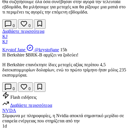
Θα συζητήσουμε όλα όσα συνέβησαν στην αγορά την τελευταία
εβδομάδα, θα μιλήσουμε για μετοχές και θα ρίξουμε μια ματιά στο
τι περιμένει τις αγορές την επόμενη εβδομάδα.
0
0
Διαβάστε περισσότερα
KJ
KJ
Krystof Jane
@krystofjane
15h
Η Berkshire
$BRK-B
αρχίζει να ξοδεύει!
Η Berkshire επανέκτησε ίδιες μετοχές αξίας περίπου 4,5
δισεκατομμυρίων δολαρίων, ενώ το πρώτο τρίμηνο ήταν μόλις 235
εκατομμύρια.
0
0
Flash ειδήσεις
Διαβάστε περισσότερα
NVDA
Σύμφωνα με πληροφορίες, η Nvidia αποκτά σημαντικό μερίδιο σε
εταιρεία ενέργειας που στηρίζεται από την
1d