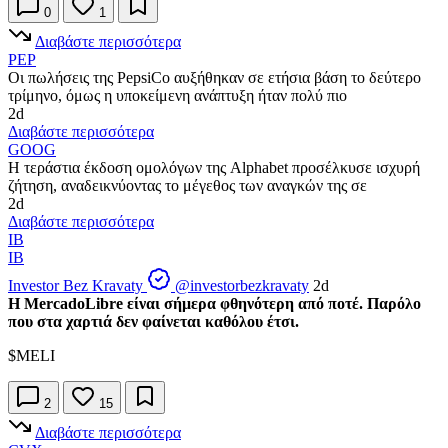
0
1
Διαβάστε περισσότερα
PEP
Οι πωλήσεις της PepsiCo αυξήθηκαν σε ετήσια βάση το δεύτερο
τρίμηνο, όμως η υποκείμενη ανάπτυξη ήταν πολύ πιο
2d
Διαβάστε περισσότερα
GOOG
Η τεράστια έκδοση ομολόγων της Alphabet προσέλκυσε ισχυρή
ζήτηση, αναδεικνύοντας το μέγεθος των αναγκών της σε
2d
Διαβάστε περισσότερα
IB
IB
Investor Bez Kravaty
@investorbezkravaty
2d
Η MercadoLibre είναι σήμερα φθηνότερη από ποτέ. Παρόλο
που στα χαρτιά δεν φαίνεται καθόλου έτσι.
$MELI
2
15
Διαβάστε περισσότερα