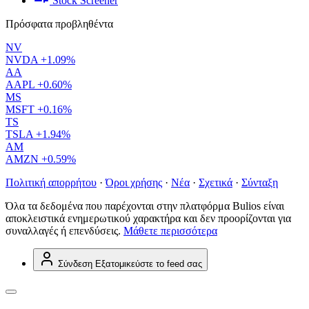
Stock Screener
Πρόσφατα προβληθέντα
NV
NVDA
+1.09%
AA
AAPL
+0.60%
MS
MSFT
+0.16%
TS
TSLA
+1.94%
AM
AMZN
+0.59%
Πολιτική απορρήτου
·
Όροι χρήσης
·
Νέα
·
Σχετικά
·
Σύνταξη
Όλα τα δεδομένα που παρέχονται στην πλατφόρμα Bulios είναι
αποκλειστικά ενημερωτικού χαρακτήρα και δεν προορίζονται για
συναλλαγές ή επενδύσεις.
Μάθετε περισσότερα
Σύνδεση
Εξατομικεύστε το feed σας