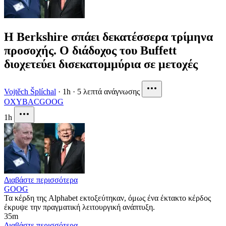
Η Berkshire σπάει δεκατέσσερα τρίμηνα
προσοχής. Ο διάδοχος του Buffett
διοχετεύει δισεκατομμύρια σε μετοχές
Vojtěch Šplíchal
·
1h
·
5 λεπτά ανάγνωσης
OXY
BAC
GOOG
1h
Διαβάστε περισσότερα
GOOG
Τα κέρδη της Alphabet εκτοξεύτηκαν, όμως ένα έκτακτο κέρδος
έκρυψε την πραγματική λειτουργική ανάπτυξη.
35m
Διαβάστε περισσότερα