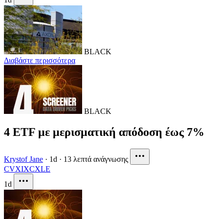
BLACK
Διαβάστε περισσότερα
BLACK
4 ETF με μερισματική απόδοση έως 7%
Krystof Jane
·
1d
·
13 λεπτά ανάγνωσης
CVX
IXC
XLE
1d