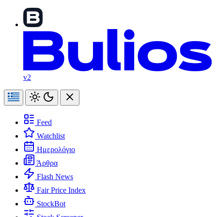
v2
Feed
Watchlist
Ημερολόγιο
Άρθρα
Flash News
Fair Price Index
StockBot