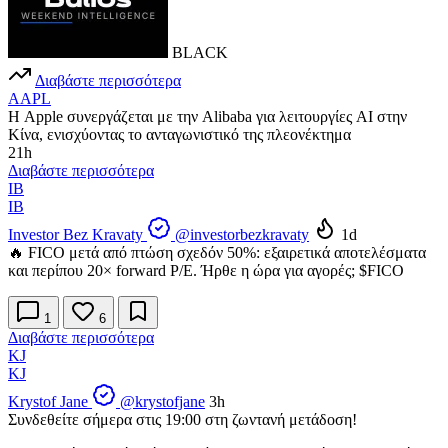
BLACK
Διαβάστε περισσότερα
AAPL
Η Apple συνεργάζεται με την Alibaba για λειτουργίες AI στην
Κίνα, ενισχύοντας το ανταγωνιστικό της πλεονέκτημα
21h
Διαβάστε περισσότερα
IB
IB
Investor Bez Kravaty
@investorbezkravaty
1d
🔥 FICO μετά από πτώση σχεδόν 50%: εξαιρετικά αποτελέσματα
και περίπου 20× forward P/E. Ήρθε η ώρα για αγορές;
$FICO
1
6
Διαβάστε περισσότερα
KJ
KJ
Krystof Jane
@krystofjane
3h
Συνδεθείτε σήμερα στις 19:00 στη ζωντανή μετάδοση!