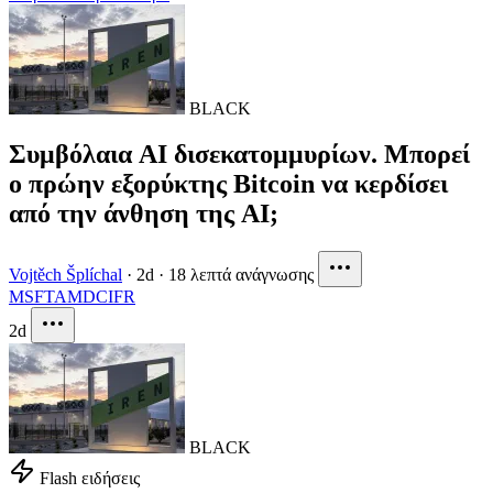
BLACK
Συμβόλαια AI δισεκατομμυρίων. Μπορεί
ο πρώην εξορύκτης Bitcoin να κερδίσει
από την άνθηση της AI;
Vojtěch Šplíchal
·
2d
·
18 λεπτά ανάγνωσης
MSFT
AMD
CIFR
2d
BLACK
Flash ειδήσεις