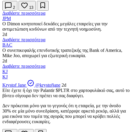
2
13
Διαβάστε περισσότερα
JPM
Ο Dimon κινητοποιεί δεκάδες μεγάλες εταιρείες για την
αντιμετώπιση κινδύνων από την τεχνητή νοημοσύνη.
2d
Διαβάστε περισσότερα
BAC
Ο συνεπικεφαλής επενδυτικής τραπεζικής της Bank of America,
Mike Joo, αποχωρεί για εξωτερική ευκαιρία.
2d
Διαβάστε περισσότερα
KJ
KJ
Krystof Jane
@krystofjane
2d
Είτε έχετε ή όχι την Palantir
$PLTR
στο χαρτοφυλάκιό σας, αυτό το
βίντεο σίγουρα δεν πρέπει να σας διαφύγει.
Δεν πρόκειται μόνο για το γεγονός ότι η εταιρεία, με την άνοδο
30% σε μία μόνο συνεδρίαση, κατέρριψε αρκετά ρεκόρ, αλλά για
μια εικόνα του τομέα της αγοράς που μπορεί να κρύβει πολλές
ενδιαφέρουσες ευκαιρίες.