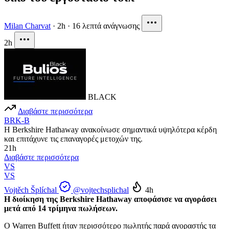
Milan Charvat
·
2h
·
16 λεπτά ανάγνωσης
2h
BLACK
Διαβάστε περισσότερα
BRK-B
Η Berkshire Hathaway ανακοίνωσε σημαντικά υψηλότερα κέρδη
και επιτάχυνε τις επαναγορές μετοχών της.
21h
Διαβάστε περισσότερα
VS
VS
Vojtěch Šplíchal
@vojtechsplichal
4h
Η διοίκηση της Berkshire Hathaway αποφάσισε να αγοράσει
μετά από 14 τρίμηνα πωλήσεων.
Ο Warren Buffett ήταν περισσότερο πωλητής παρά αγοραστής τα