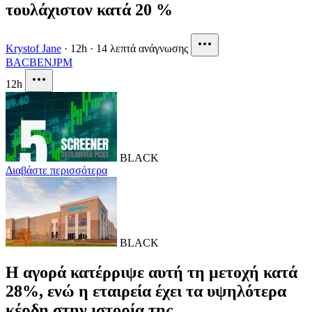
τουλάχιστον κατά 20 %
Krystof Jane
·
12h
·
14 λεπτά ανάγνωσης
BAC
BEN
JPM
12h
BLACK
Διαβάστε περισσότερα
BLACK
Η αγορά κατέρριψε αυτή τη μετοχή κατά
28%, ενώ η εταιρεία έχει τα υψηλότερα
κέρδη στην ιστορία της