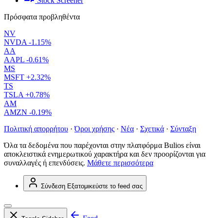
Stock Screener
Πρόσφατα προβληθέντα
NV
NVDA
-1.15%
AA
AAPL
-0.61%
MS
MSFT
+2.32%
TS
TSLA
+0.78%
AM
AMZN
-0.19%
Πολιτική απορρήτου
·
Όροι χρήσης
·
Νέα
·
Σχετικά
·
Σύνταξη
Όλα τα δεδομένα που παρέχονται στην πλατφόρμα Bulios είναι
αποκλειστικά ενημερωτικού χαρακτήρα και δεν προορίζονται για
συναλλαγές ή επενδύσεις.
Μάθετε περισσότερα
Σύνδεση
Εξατομικεύστε το feed σας