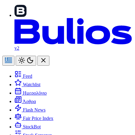
v2
Feed
Watchlist
Ημερολόγιο
Άρθρα
Flash News
Fair Price Index
StockBot