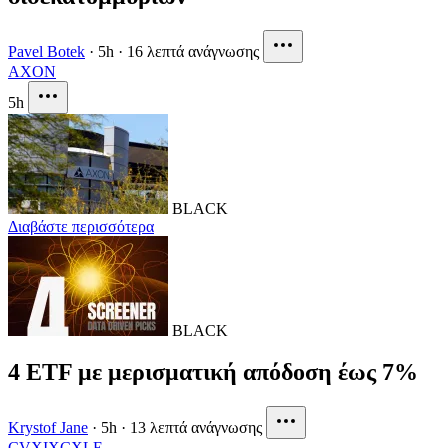
Pavel Botek
·
5h
·
16 λεπτά ανάγνωσης
AXON
5h
BLACK
Διαβάστε περισσότερα
BLACK
4 ETF με μερισματική απόδοση έως 7%
Krystof Jane
·
5h
·
13 λεπτά ανάγνωσης
CVX
IXC
XLE