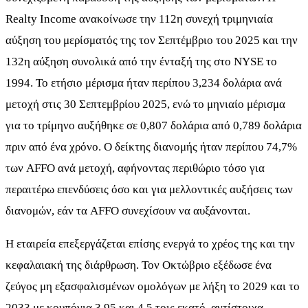
Realty Income ανακοίνωσε την 112η συνεχή τριμηνιαία
αύξηση του μερίσματός της τον Σεπτέμβριο του 2025 και την
132η αύξηση συνολικά από την ένταξή της στο NYSE το
1994. Το ετήσιο μέρισμα ήταν περίπου 3,234 δολάρια ανά
μετοχή στις 30 Σεπτεμβρίου 2025, ενώ το μηνιαίο μέρισμα
για το τρίμηνο αυξήθηκε σε 0,807 δολάρια από 0,789 δολάρια
πριν από ένα χρόνο. Ο δείκτης διανομής ήταν περίπου 74,7%
των AFFO ανά μετοχή, αφήνοντας περιθώριο τόσο για
περαιτέρω επενδύσεις όσο και για μελλοντικές αυξήσεις των
διανομών, εάν τα AFFO συνεχίσουν να αυξάνονται.
Η εταιρεία επεξεργάζεται επίσης ενεργά το χρέος της και την
κεφαλαιακή της διάρθρωση. Τον Οκτώβριο εξέδωσε ένα
ζεύγος μη εξασφαλισμένων ομολόγων με λήξη το 2029 και το
2033 με κουπόνια 3,95 και 4,5 τοις εκατό, αντίστοιχα,