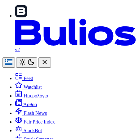
v2
Feed
Watchlist
Ημερολόγιο
Άρθρα
Flash News
Fair Price Index
StockBot