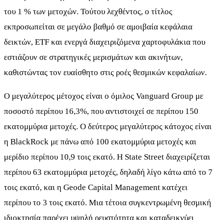
του 1 % των μετοχών. Τούτου λεχθέντος, ο τίτλος
εκπροσωπείται σε μεγάλο βαθμό σε αμοιβαία κεφάλαια
δεικτών, ETF και ενεργά διαχειριζόμενα χαρτοφυλάκια που
εστιάζουν σε στρατηγικές μερισμάτων και ακινήτων,
καθιστώντας τον ευαίσθητο στις ροές θεσμικών κεφαλαίων.
Ο μεγαλύτερος μέτοχος είναι ο όμιλος Vanguard Group με
ποσοστό περίπου 16,3%, που αντιστοιχεί σε περίπου 150
εκατομμύρια μετοχές. Ο δεύτερος μεγαλύτερος κάτοχος είναι
η BlackRock με πάνω από 100 εκατομμύρια μετοχές και
μερίδιο περίπου 10,9 τοις εκατό. Η State Street διαχειρίζεται
περίπου 63 εκατομμύρια μετοχές, δηλαδή λίγο κάτω από το 7
τοις εκατό, και η Geode Capital Management κατέχει
περίπου το 3 τοις εκατό. Μια τέτοια συγκεντρωμένη θεσμική
ιδιοκτησία παρέχει υψηλή ρευστότητα και καταδεικνύει