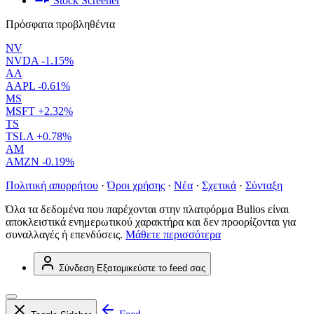
Stock Screener
Πρόσφατα προβληθέντα
NV
NVDA
-1.15%
AA
AAPL
-0.61%
MS
MSFT
+2.32%
TS
TSLA
+0.78%
AM
AMZN
-0.19%
Πολιτική απορρήτου
·
Όροι χρήσης
·
Νέα
·
Σχετικά
·
Σύνταξη
Όλα τα δεδομένα που παρέχονται στην πλατφόρμα Bulios είναι
αποκλειστικά ενημερωτικού χαρακτήρα και δεν προορίζονται για
συναλλαγές ή επενδύσεις.
Μάθετε περισσότερα
Σύνδεση
Εξατομικεύστε το feed σας