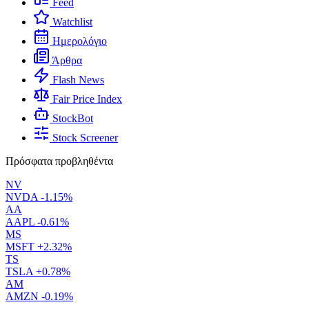
Feed
Watchlist
Ημερολόγιο
Άρθρα
Flash News
Fair Price Index
StockBot
Stock Screener
Πρόσφατα προβληθέντα
NV
NVDA
-1.15%
AA
AAPL
-0.61%
MS
MSFT
+2.32%
TS
TSLA
+0.78%
AM
AMZN
-0.19%