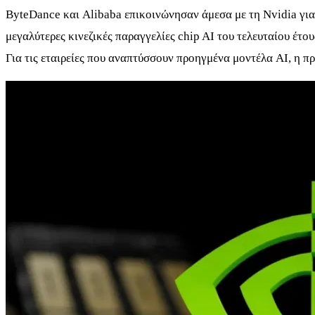
ByteDance και Alibaba επικοινώνησαν άμεσα με τη Nvidia για 
μεγαλύτερες κινεζικές παραγγελίες chip AI του τελευταίου έτ
Για τις εταιρείες που αναπτύσσουν προηγμένα μοντέλα AI, η π