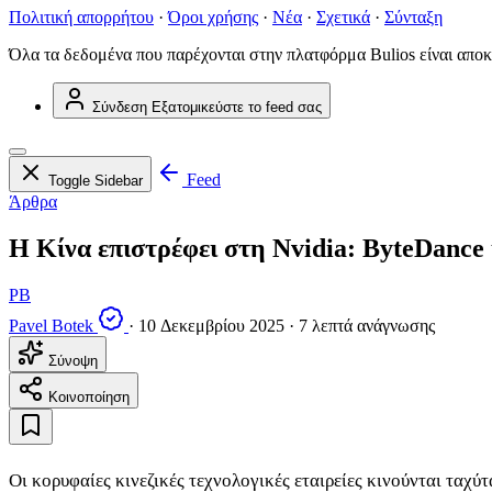
Πολιτική απορρήτου
·
Όροι χρήσης
·
Νέα
·
Σχετικά
·
Σύνταξη
Όλα τα δεδομένα που παρέχονται στην πλατφόρμα Bulios είναι αποκ
Σύνδεση
Εξατομικεύστε το feed σας
Feed
Toggle Sidebar
Άρθρα
Η Κίνα επιστρέφει στη Nvidia: ByteDance 
PB
Pavel Botek
·
10 Δεκεμβρίου 2025
·
7 λεπτά ανάγνωσης
Σύνοψη
Κοινοποίηση
Οι κορυφαίες κινεζικές τεχνολογικές εταιρείες κινούνται ταχ