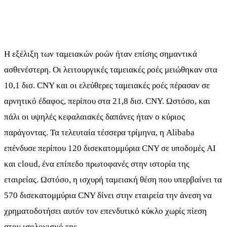
Η εξέλιξη των ταμειακών ροών ήταν επίσης σημαντικά
ασθενέστερη. Οι λειτουργικές ταμειακές ροές μειώθηκαν στα
10,1 δισ. CNY και οι ελεύθερες ταμειακές ροές πέρασαν σε
αρνητικό έδαφος, περίπου στα 21,8 δισ. CNY. Ωστόσο, και
πάλι οι υψηλές κεφαλαιακές δαπάνες ήταν ο κύριος
παράγοντας. Τα τελευταία τέσσερα τρίμηνα, η Alibaba
επένδυσε περίπου 120 δισεκατομμύρια CNY σε υποδομές AI
και cloud, ένα επίπεδο πρωτοφανές στην ιστορία της
εταιρείας. Ωστόσο, η ισχυρή ταμειακή θέση που υπερβαίνει τα
570 δισεκατομμύρια CNY δίνει στην εταιρεία την άνεση να
χρηματοδοτήσει αυτόν τον επενδυτικό κύκλο χωρίς πίεση
στον ισολογισμό της.