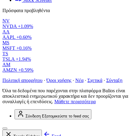
Stock Screener
Πρόσφατα προβληθέντα
NV
NVDA
+1.09%
AA
AAPL
+0.60%
MS
MSFT
+0.16%
TS
TSLA
+1.94%
AM
AMZN
+0.59%
Πολιτική απορρήτου
·
Όροι χρήσης
·
Νέα
·
Σχετικά
·
Σύνταξη
Όλα τα δεδομένα που παρέχονται στην πλατφόρμα Bulios είναι
αποκλειστικά ενημερωτικού χαρακτήρα και δεν προορίζονται για
συναλλαγές ή επενδύσεις.
Μάθετε περισσότερα
Σύνδεση
Εξατομικεύστε το feed σας