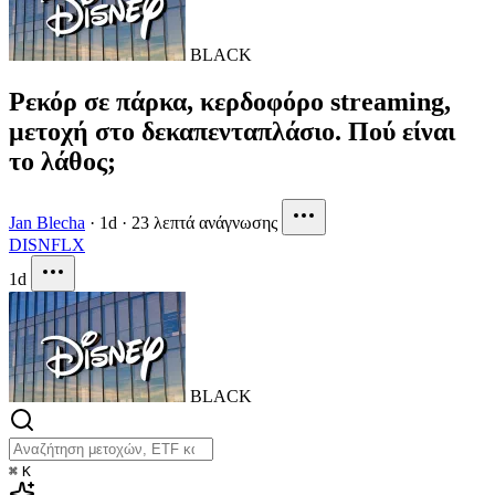
BLACK
Ρεκόρ σε πάρκα, κερδοφόρο streaming,
μετοχή στο δεκαπενταπλάσιο. Πού είναι
το λάθος;
Jan Blecha
·
1d
·
23 λεπτά ανάγνωσης
DIS
NFLX
1d
BLACK
⌘
K