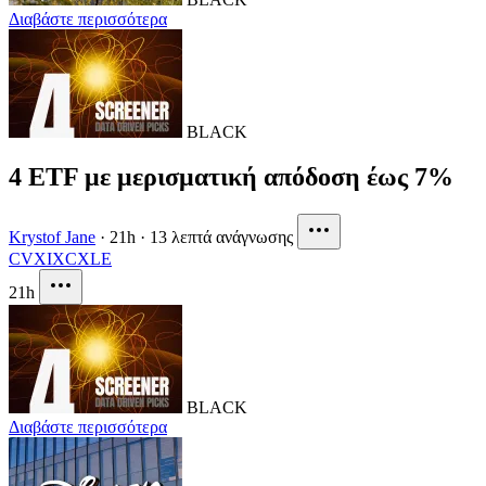
Διαβάστε περισσότερα
BLACK
4 ETF με μερισματική απόδοση έως 7%
Krystof Jane
·
21h
·
13 λεπτά ανάγνωσης
CVX
IXC
XLE
21h
BLACK
Διαβάστε περισσότερα