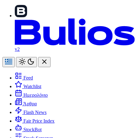
v2
Feed
Watchlist
Ημερολόγιο
Άρθρα
Flash News
Fair Price Index
StockBot