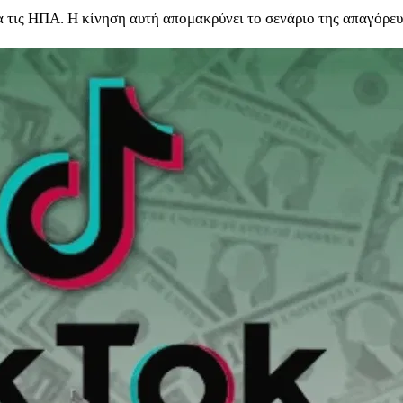
 τις ΗΠΑ. Η κίνηση αυτή απομακρύνει το σενάριο της απαγόρευσ