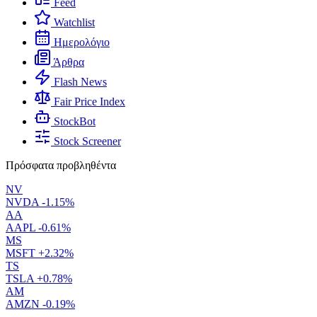
Feed
Watchlist
Ημερολόγιο
Άρθρα
Flash News
Fair Price Index
StockBot
Stock Screener
Πρόσφατα προβληθέντα
NV
NVDA
-1.15%
AA
AAPL
-0.61%
MS
MSFT
+2.32%
TS
TSLA
+0.78%
AM
AMZN
-0.19%