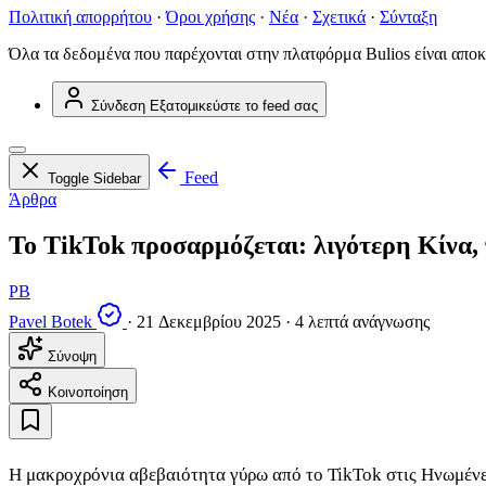
Πολιτική απορρήτου
·
Όροι χρήσης
·
Νέα
·
Σχετικά
·
Σύνταξη
Όλα τα δεδομένα που παρέχονται στην πλατφόρμα Bulios είναι αποκ
Σύνδεση
Εξατομικεύστε το feed σας
Feed
Toggle Sidebar
Άρθρα
Το TikTok προσαρμόζεται: λιγότερη Κίνα,
PB
Pavel Botek
·
21 Δεκεμβρίου 2025
·
4 λεπτά ανάγνωσης
Σύνοψη
Κοινοποίηση
Η μακροχρόνια αβεβαιότητα γύρω από το TikTok στις Ηνωμένε