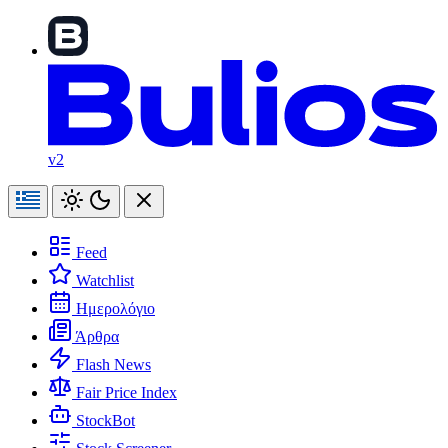
v2
Feed
Watchlist
Ημερολόγιο
Άρθρα
Flash News
Fair Price Index
StockBot