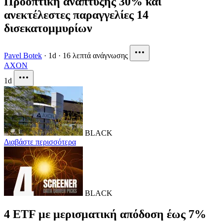
Προοπτική ανάπτυξης 30% και
ανεκτέλεστες παραγγελίες 14
δισεκατομμυρίων
Pavel Botek
·
1d
·
16 λεπτά ανάγνωσης
AXON
1d
BLACK
Διαβάστε περισσότερα
BLACK
4 ETF με μερισματική απόδοση έως 7%