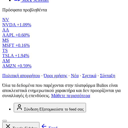
Stock Screener
Πρόσφατα προβληθέντα
NV
NVDA
+1.09%
AA
AAPL
+0.60%
MS
MSFT
+0.16%
TS
TSLA
+1.94%
AM
AMZN
+0.59%
Πολιτική απορρήτου
·
Όροι χρήσης
·
Νέα
·
Σχετικά
·
Σύνταξη
Όλα τα δεδομένα που παρέχονται στην πλατφόρμα Bulios είναι
αποκλειστικά ενημερωτικού χαρακτήρα και δεν προορίζονται για
συναλλαγές ή επενδύσεις.
Μάθετε περισσότερα
Σύνδεση
Εξατομικεύστε το feed σας