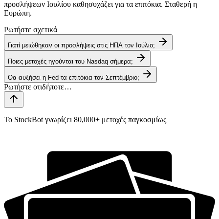
προσλήψεων Ιουλίου καθησυχάζει για τα επιτόκια. Σταθερή η
Ευρώπη.
Ρωτήστε σχετικά
Γιατί μειώθηκαν οι προσλήψεις στις ΗΠΑ τον Ιούλιο;
Ποιες μετοχές ηγούνται του Nasdaq σήμερα;
Θα αυξήσει η Fed τα επιτόκια τον Σεπτέμβριο;
Το StockBot γνωρίζει 80,000+ μετοχές παγκοσμίως