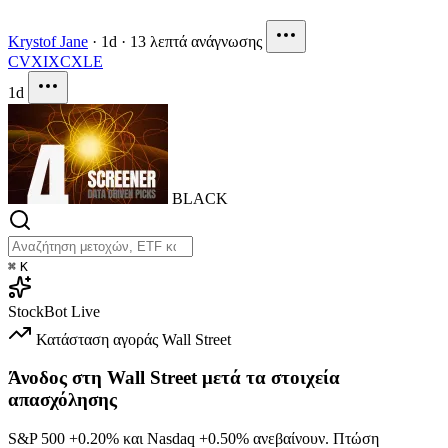
Krystof Jane
·
1d
·
13 λεπτά ανάγνωσης
CVX
IXC
XLE
1d
BLACK
⌘
K
StockBot
Live
Κατάσταση αγοράς
Wall Street
Άνοδος στη Wall Street μετά τα στοιχεία
απασχόλησης
S&P 500
+0.20%
και Nasdaq
+0.50%
ανεβαίνουν. Πτώση