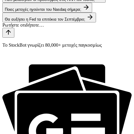
Ποιες μετοχές ηγούνται του Nasdaq σήμερα;
Θα αυξήσει η Fed τα επιτόκια τον Σεπτέμβριο;
Το StockBot γνωρίζει 80,000+ μετοχές παγκοσμίως