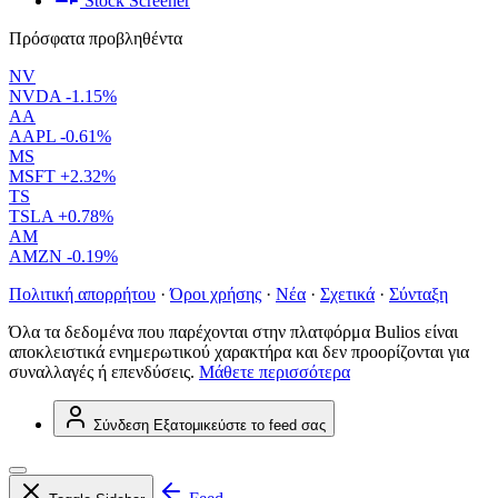
Stock Screener
Πρόσφατα προβληθέντα
NV
NVDA
-1.15%
AA
AAPL
-0.61%
MS
MSFT
+2.32%
TS
TSLA
+0.78%
AM
AMZN
-0.19%
Πολιτική απορρήτου
·
Όροι χρήσης
·
Νέα
·
Σχετικά
·
Σύνταξη
Όλα τα δεδομένα που παρέχονται στην πλατφόρμα Bulios είναι
αποκλειστικά ενημερωτικού χαρακτήρα και δεν προορίζονται για
συναλλαγές ή επενδύσεις.
Μάθετε περισσότερα
Σύνδεση
Εξατομικεύστε το feed σας