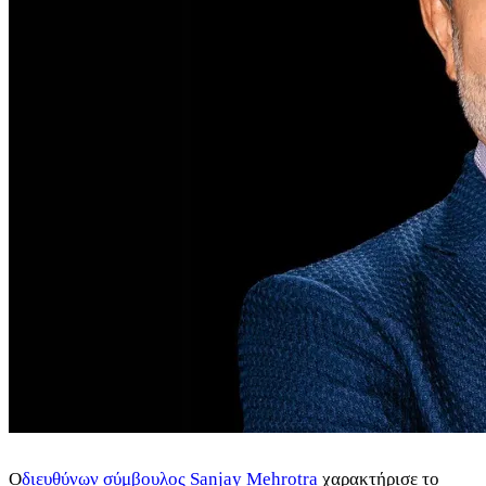
Ο
διευθύνων σύμβουλος Sanjay Mehrotra
χαρακτήρισε το