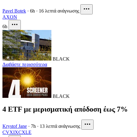
Pavel Botek
·
6h
·
16 λεπτά ανάγνωσης
AXON
6h
BLACK
Διαβάστε περισσότερα
BLACK
4 ETF με μερισματική απόδοση έως 7%
Krystof Jane
·
7h
·
13 λεπτά ανάγνωσης
CVX
IXC
XLE