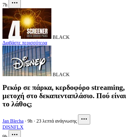
7h
BLACK
Διαβάστε περισσότερα
BLACK
Ρεκόρ σε πάρκα, κερδοφόρο streaming,
μετοχή στο δεκαπενταπλάσιο. Πού είναι
το λάθος;
Jan Blecha
·
9h
·
23 λεπτά ανάγνωσης
DIS
NFLX
9h