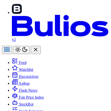
v2
Feed
Watchlist
Ημερολόγιο
Άρθρα
Flash News
Fair Price Index
StockBot