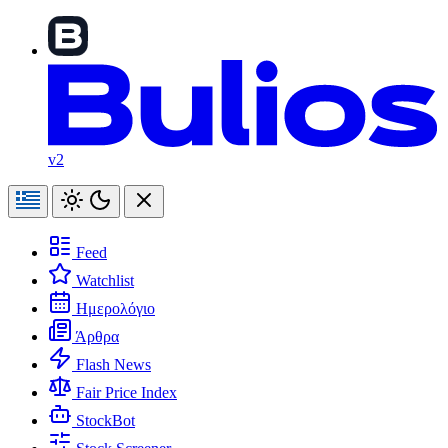
v2
Feed
Watchlist
Ημερολόγιο
Άρθρα
Flash News
Fair Price Index
StockBot