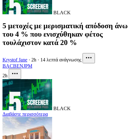
BLACK
5 μετοχές με μερισματική απόδοση άνω
του 4 % που ενισχύθηκαν φέτος
τουλάχιστον κατά 20 %
Krystof Jane
·
2h
·
14 λεπτά ανάγνωσης
BAC
BEN
JPM
2h
BLACK
Διαβάστε περισσότερα