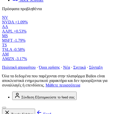
Stock Screener
Πρόσφατα προβληθέντα
NV
NVDA
+1.09%
AA
AAPL
+0.53%
MS
MSFT
-1.79%
TS
TSLA
-0.58%
AM
AMZN
-3.17%
Πολιτική απορρήτου
·
Όροι χρήσης
·
Νέα
·
Σχετικά
·
Σύνταξη
Όλα τα δεδομένα που παρέχονται στην πλατφόρμα Bulios είναι
αποκλειστικά ενημερωτικού χαρακτήρα και δεν προορίζονται για
συναλλαγές ή επενδύσεις.
Μάθετε περισσότερα
Σύνδεση
Εξατομικεύστε το feed σας