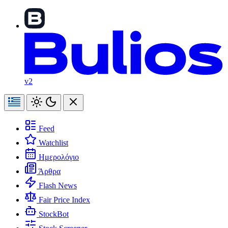
v2
Feed
Watchlist
Ημερολόγιο
Άρθρα
Flash News
Fair Price Index
StockBot