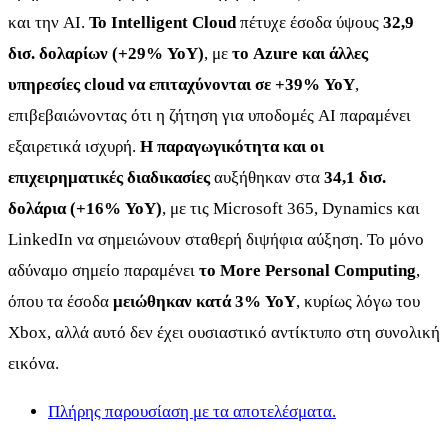
και την AI.
Το Intelligent Cloud
πέτυχε έσοδα ύψους
32,9
δισ. δολαρίων (+29% YoY)
, με
το Azure και άλλες
υπηρεσίες cloud να επιταχύνονται σε +39% YoY
,
επιβεβαιώνοντας ότι η ζήτηση για υποδομές AI παραμένει
εξαιρετικά ισχυρή.
Η παραγωγικότητα και οι
επιχειρηματικές διαδικασίες
αυξήθηκαν στα
34,1 δισ.
δολάρια (+16% YoY)
, με τις Microsoft 365, Dynamics και
LinkedIn να σημειώνουν σταθερή διψήφια αύξηση. Το μόνο
αδύναμο σημείο παραμένει
το More Personal Computing
,
όπου τα έσοδα
μειώθηκαν κατά 3% YoY
, κυρίως λόγω του
Xbox, αλλά αυτό δεν έχει ουσιαστικό αντίκτυπο στη συνολική
εικόνα.
Πλήρης παρουσίαση με τα αποτελέσματα.