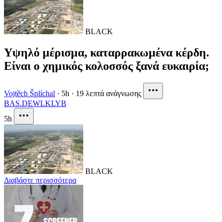
BLACK
Υψηλό μέρισμα, καταρρακωμένα κέρδη.
Είναι ο χημικός κολοσσός ξανά ευκαιρία;
Vojtěch Šplíchal
·
5h
·
19 λεπτά ανάγνωσης
BAS.DE
WLK
LYB
5h
BLACK
Διαβάστε περισσότερα