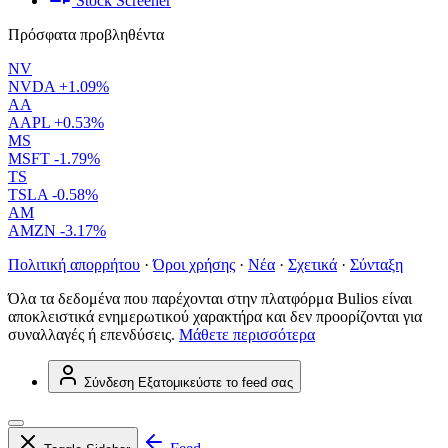
Stock Screener
Πρόσφατα προβληθέντα
NV
NVDA
+1.09%
AA
AAPL
+0.53%
MS
MSFT
-1.79%
TS
TSLA
-0.58%
AM
AMZN
-3.17%
Πολιτική απορρήτου
·
Όροι χρήσης
·
Νέα
·
Σχετικά
·
Σύνταξη
Όλα τα δεδομένα που παρέχονται στην πλατφόρμα Bulios είναι
αποκλειστικά ενημερωτικού χαρακτήρα και δεν προορίζονται για
συναλλαγές ή επενδύσεις.
Μάθετε περισσότερα
Σύνδεση
Εξατομικεύστε το feed σας