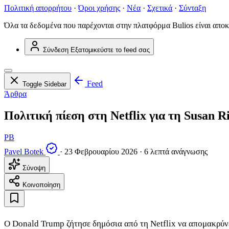
Πολιτική απορρήτου
·
Όροι χρήσης
·
Νέα
·
Σχετικά
·
Σύνταξη
Όλα τα δεδομένα που παρέχονται στην πλατφόρμα Bulios είναι αποκ
Σύνδεση
Εξατομικεύστε το feed σας
Feed
Toggle Sidebar
Άρθρα
Πολιτική πίεση στη Netflix για τη Susan R
PB
Pavel Botek
·
23 Φεβρουαρίου 2026
·
6 λεπτά ανάγνωσης
Σύνοψη
Κοινοποίηση
Ο Donald Trump ζήτησε δημόσια από τη Netflix να απομακρύνει 