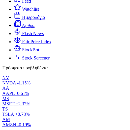
Feed
Watchlist
Ημερολόγιο
Άρθρα
Flash News
Fair Price Index
StockBot
Stock Screener
Πρόσφατα προβληθέντα
NV
NVDA
-1.15%
AA
AAPL
-0.61%
MS
MSFT
+2.32%
TS
TSLA
+0.78%
AM
AMZN
-0.19%