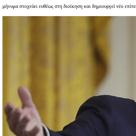
μήνυμα στοχεύει ευθέως στη διοίκηση και δημιουργεί νέο επίπ