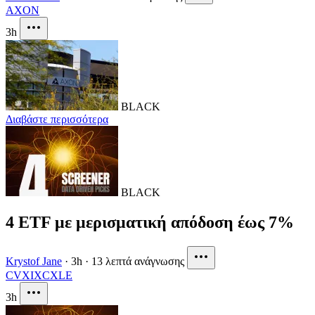
AXON
3h
BLACK
Διαβάστε περισσότερα
BLACK
4 ETF με μερισματική απόδοση έως 7%
Krystof Jane
·
3h
·
13 λεπτά ανάγνωσης
CVX
IXC
XLE
3h