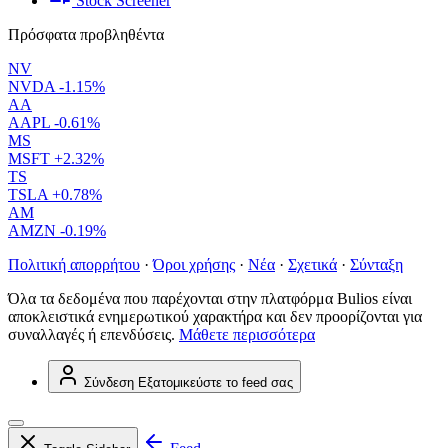
Stock Screener
Πρόσφατα προβληθέντα
NV
NVDA
-1.15%
AA
AAPL
-0.61%
MS
MSFT
+2.32%
TS
TSLA
+0.78%
AM
AMZN
-0.19%
Πολιτική απορρήτου
·
Όροι χρήσης
·
Νέα
·
Σχετικά
·
Σύνταξη
Όλα τα δεδομένα που παρέχονται στην πλατφόρμα Bulios είναι
αποκλειστικά ενημερωτικού χαρακτήρα και δεν προορίζονται για
συναλλαγές ή επενδύσεις.
Μάθετε περισσότερα
Σύνδεση
Εξατομικεύστε το feed σας