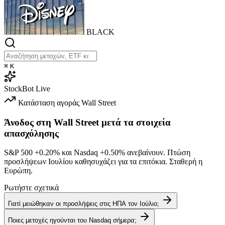
BLACK
⌘
K
StockBot
Live
Κατάσταση αγοράς
Wall Street
Άνοδος στη Wall Street μετά τα στοιχεία
απασχόλησης
S&P 500
+0.20%
και Nasdaq
+0.50%
ανεβαίνουν. Πτώση
προσλήψεων Ιουλίου καθησυχάζει για τα επιτόκια. Σταθερή η
Ευρώπη.
Ρωτήστε σχετικά
Γιατί μειώθηκαν οι προσλήψεις στις ΗΠΑ τον Ιούλιο;
Ποιες μετοχές ηγούνται του Nasdaq σήμερα;