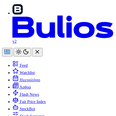
v2
Feed
Watchlist
Ημερολόγιο
Άρθρα
Flash News
Fair Price Index
StockBot