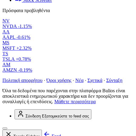
Stock Screener
Πρόσφατα προβληθέντα
NV
NVDA
-1.15%
AA
AAPL
-0.61%
MS
MSFT
+2.32%
TS
TSLA
+0.78%
AM
AMZN
-0.19%
Πολιτική απορρήτου
·
Όροι χρήσης
·
Νέα
·
Σχετικά
·
Σύνταξη
Όλα τα δεδομένα που παρέχονται στην πλατφόρμα Bulios είναι
αποκλειστικά ενημερωτικού χαρακτήρα και δεν προορίζονται για
συναλλαγές ή επενδύσεις.
Μάθετε περισσότερα
Σύνδεση
Εξατομικεύστε το feed σας