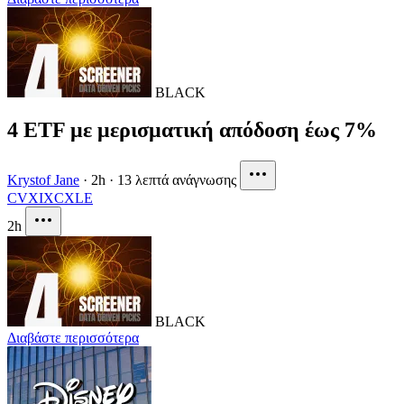
BLACK
4 ETF με μερισματική απόδοση έως 7%
Krystof Jane
·
2h
·
13 λεπτά ανάγνωσης
CVX
IXC
XLE
2h
BLACK
Διαβάστε περισσότερα