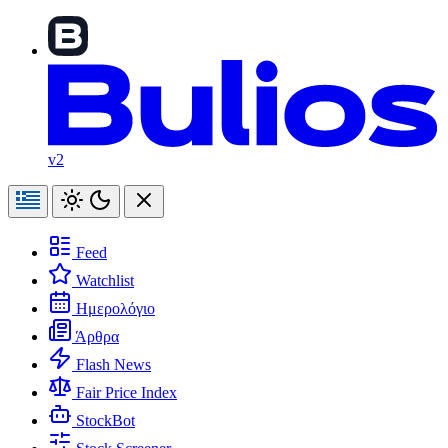
v2
Feed
Watchlist
Ημερολόγιο
Άρθρα
Flash News
Fair Price Index
StockBot