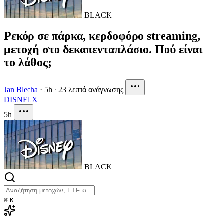
BLACK
Ρεκόρ σε πάρκα, κερδοφόρο streaming,
μετοχή στο δεκαπενταπλάσιο. Πού είναι
το λάθος;
Jan Blecha
·
5h
·
23 λεπτά ανάγνωσης
DIS
NFLX
5h
BLACK
⌘
K