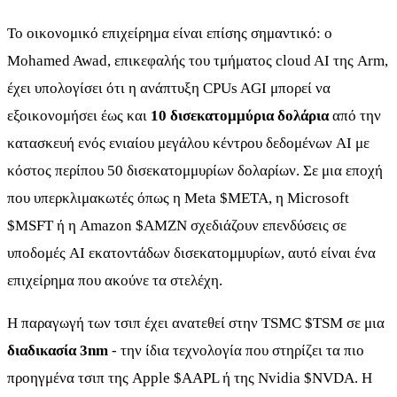
Το οικονομικό επιχείρημα είναι επίσης σημαντικό: ο
Mohamed Awad, επικεφαλής του τμήματος cloud AI της Arm,
έχει υπολογίσει ότι η ανάπτυξη CPUs AGI μπορεί να
εξοικονομήσει έως και
10 δισεκατομμύρια δολάρια
από την
κατασκευή ενός ενιαίου μεγάλου κέντρου δεδομένων AI με
κόστος περίπου 50 δισεκατομμυρίων δολαρίων. Σε μια εποχή
που υπερκλιμακωτές όπως η Meta
$META
, η Microsoft
$MSFT
ή η Amazon
$AMZN
σχεδιάζουν επενδύσεις σε
υποδομές AI εκατοντάδων δισεκατομμυρίων, αυτό είναι ένα
επιχείρημα που ακούνε τα στελέχη.
Η παραγωγή των τσιπ έχει ανατεθεί στην TSMC
$TSM
σε μια
διαδικασία 3nm
- την ίδια τεχνολογία που στηρίζει τα πιο
προηγμένα τσιπ της Apple
$AAPL
ή της Nvidia
$NVDA
. Η