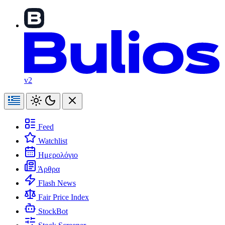
v2
Feed
Watchlist
Ημερολόγιο
Άρθρα
Flash News
Fair Price Index
StockBot