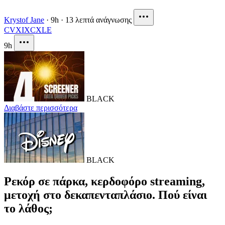
Krystof Jane
·
9h
·
13 λεπτά ανάγνωσης
CVX
IXC
XLE
9h
BLACK
Διαβάστε περισσότερα
BLACK
Ρεκόρ σε πάρκα, κερδοφόρο streaming,
μετοχή στο δεκαπενταπλάσιο. Πού είναι
το λάθος;