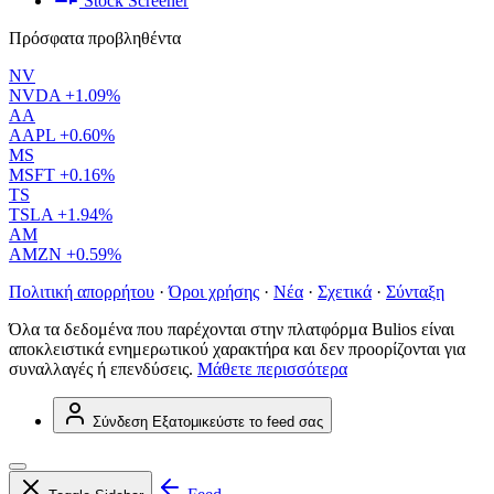
Stock Screener
Πρόσφατα προβληθέντα
NV
NVDA
+1.09%
AA
AAPL
+0.60%
MS
MSFT
+0.16%
TS
TSLA
+1.94%
AM
AMZN
+0.59%
Πολιτική απορρήτου
·
Όροι χρήσης
·
Νέα
·
Σχετικά
·
Σύνταξη
Όλα τα δεδομένα που παρέχονται στην πλατφόρμα Bulios είναι
αποκλειστικά ενημερωτικού χαρακτήρα και δεν προορίζονται για
συναλλαγές ή επενδύσεις.
Μάθετε περισσότερα
Σύνδεση
Εξατομικεύστε το feed σας