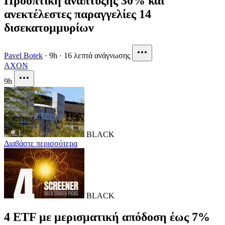
Προοπτική ανάπτυξης 30% και
ανεκτέλεστες παραγγελίες 14
δισεκατομμυρίων
Pavel Botek
·
9h
·
16 λεπτά ανάγνωσης
AXON
9h
BLACK
Διαβάστε περισσότερα
BLACK
4 ETF με μερισματική απόδοση έως 7%