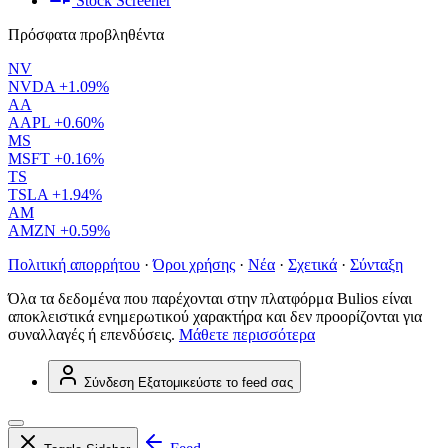
Stock Screener
Πρόσφατα προβληθέντα
NV
NVDA
+1.09%
AA
AAPL
+0.60%
MS
MSFT
+0.16%
TS
TSLA
+1.94%
AM
AMZN
+0.59%
Πολιτική απορρήτου
·
Όροι χρήσης
·
Νέα
·
Σχετικά
·
Σύνταξη
Όλα τα δεδομένα που παρέχονται στην πλατφόρμα Bulios είναι
αποκλειστικά ενημερωτικού χαρακτήρα και δεν προορίζονται για
συναλλαγές ή επενδύσεις.
Μάθετε περισσότερα
Σύνδεση
Εξατομικεύστε το feed σας