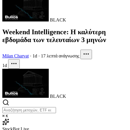
BLACK
Weekend Intelligence: Η καλύτερη
εβδομάδα των τελευταίων 3 μηνών
Milan Charvat
·
1d
·
17 λεπτά ανάγνωσης
1d
BLACK
⌘
K
StockBot
Live