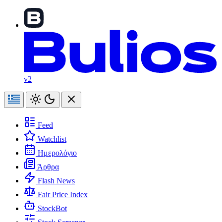
v2
Feed
Watchlist
Ημερολόγιο
Άρθρα
Flash News
Fair Price Index
StockBot