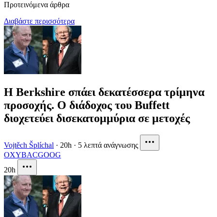
Προτεινόμενα άρθρα
Διαβάστε περισσότερα
Η Berkshire σπάει δεκατέσσερα τρίμηνα
προσοχής. Ο διάδοχος του Buffett
διοχετεύει δισεκατομμύρια σε μετοχές
Vojtěch Šplíchal
·
20h
·
5 λεπτά ανάγνωσης
OXY
BAC
GOOG
20h