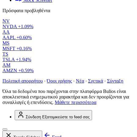
Stock Screener
Πρόσφατα προβληθέντα
NV
NVDA
+1.09%
AA
AAPL
+0.60%
MS
MSFT
+0.16%
TS
TSLA
+1.94%
AM
AMZN
+0.59%
Πολιτική απορρήτου
·
Όροι χρήσης
·
Νέα
·
Σχετικά
·
Σύνταξη
Όλα τα δεδομένα που παρέχονται στην πλατφόρμα Bulios είναι
αποκλειστικά ενημερωτικού χαρακτήρα και δεν προορίζονται για
συναλλαγές ή επενδύσεις.
Μάθετε περισσότερα
Σύνδεση
Εξατομικεύστε το feed σας