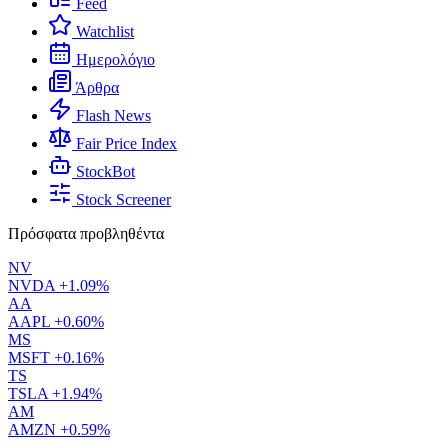
Feed
Watchlist
Ημερολόγιο
Άρθρα
Flash News
Fair Price Index
StockBot
Stock Screener
Πρόσφατα προβληθέντα
NV
NVDA
+1.09%
AA
AAPL
+0.60%
MS
MSFT
+0.16%
TS
TSLA
+1.94%
AM
AMZN
+0.59%