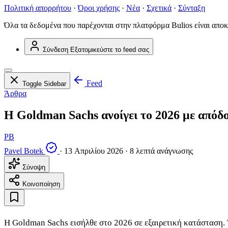
Πολιτική απορρήτου
·
Όροι χρήσης
·
Νέα
·
Σχετικά
·
Σύνταξη
Όλα τα δεδομένα που παρέχονται στην πλατφόρμα Bulios είναι αποκ
Σύνδεση
Εξατομικεύστε το feed σας
Feed
Toggle Sidebar
Άρθρα
Η Goldman Sachs ανοίγει το 2026 με απόδο
PB
Pavel Botek
·
13 Απριλίου 2026
·
8 λεπτά ανάγνωσης
Σύνοψη
Κοινοποίηση
Η Goldman Sachs εισήλθε στο 2026 σε εξαιρετική κατάσταση. 