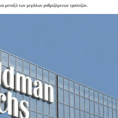
όνα μεταξύ των μεγάλων ρυθμιζόμενων τραπεζών.