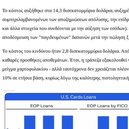
Το κόστος αυξήθηκε στα 14,3 δισεκατομμύρια δολάρια, αυξημέ
συμπεριλαμβανομένων των αποζημιώσεων απόλυσης, την επίδρασ
και άλλα στοιχεία που συνδέονται με την αύξηση των εσόδων)
αποδέσμευση των "παγιδευμένων" δαπανών μετά την πώληση ξέ
Το κόστος του κινδύνου ήταν 2,8 δισεκατομμύρια δολάρια. Από 
καθαρές προσθήκες αποθεμάτων. Έτσι, η τράπεζα εξακολουθεί ν
μείγμα χαρτοφυλακίου - αλλά ταυτόχρονα δεν χρειάζεται πλέον
10% σε ετήσια βάση, κυρίως λόγω της καλύτερης πιστοληπτικ