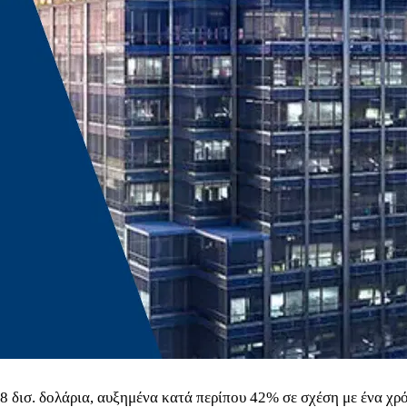
8 δισ. δολάρια, αυξημένα κατά περίπου 42% σε σχέση με ένα χρ