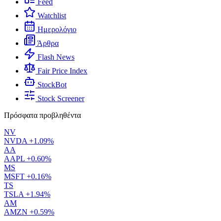
Feed
Watchlist
Ημερολόγιο
Άρθρα
Flash News
Fair Price Index
StockBot
Stock Screener
Πρόσφατα προβληθέντα
NV
NVDA
+1.09%
AA
AAPL
+0.60%
MS
MSFT
+0.16%
TS
TSLA
+1.94%
AM
AMZN
+0.59%