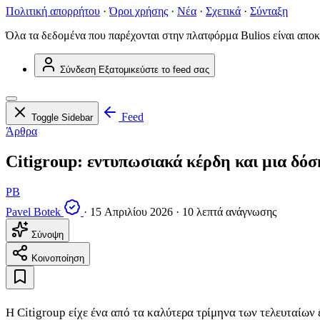
Πολιτική απορρήτου
·
Όροι χρήσης
·
Νέα
·
Σχετικά
·
Σύνταξη
Όλα τα δεδομένα που παρέχονται στην πλατφόρμα Bulios είναι αποκ
Σύνδεση
Εξατομικεύστε το feed σας
Feed
Toggle Sidebar
Άρθρα
Citigroup: εντυπωσιακά κέρδη και μια δόσ
PB
Pavel Botek
·
15 Απριλίου 2026
·
10 λεπτά ανάγνωσης
Σύνοψη
Κοινοποίηση
Η Citigroup είχε ένα από τα καλύτερα τρίμηνα των τελευταίων