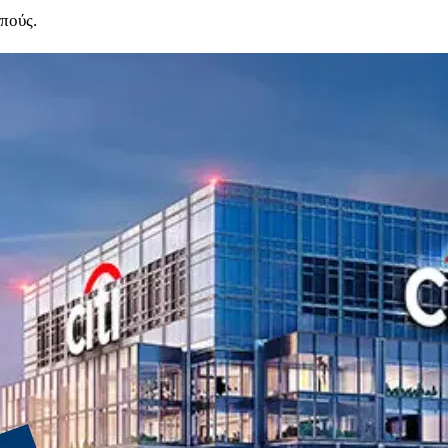
πούς.