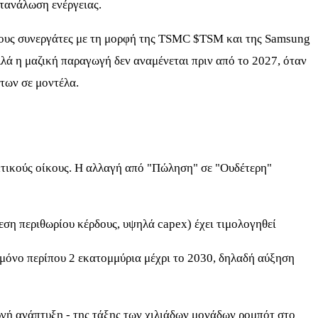
ατανάλωση ενέργειας.
 τους συνεργάτες με τη μορφή της TSMC
$TSM
και της Samsung
λλά η μαζική παραγωγή δεν αναμένεται πριν από το 2027, όταν
των σε μοντέλα.
λακτικούς οίκους. Η αλλαγή από "Πώληση" σε "Ουδέτερη"
εση περιθωρίου κέρδους, υψηλά capex) έχει τιμολογηθεί
 μόνο περίπου 2 εκατομμύρια μέχρι το 2030, δηλαδή αύξηση
 αργή ανάπτυξη - της τάξης των χιλιάδων μονάδων ρομπότ στο