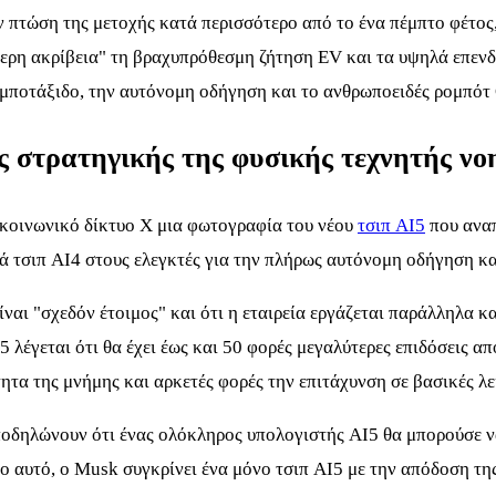
ν πτώση της μετοχής κατά περισσότερο από το ένα πέμπτο φέτος
τερη ακρίβεια" τη βραχυπρόθεσμη ζήτηση EV και τα υψηλά επενδ
ομποτάξιδο, την αυτόνομη οδήγηση και το ανθρωποειδές ρομπότ
ης στρατηγικής της φυσικής τεχνητής ν
κοινωνικό δίκτυο X μια φωτογραφία του νέου
τσιπ AI5
που αναπ
ά τσιπ AI4 στους ελεγκτές για την πλήρως αυτόνομη οδήγηση κα
ναι "σχεδόν έτοιμος" και ότι η εταιρεία εργάζεται παράλληλα κ
I5 λέγεται ότι θα έχει έως και 50 φορές μεγαλύτερες επιδόσεις 
τα της μνήμης και αρκετές φορές την επιτάχυνση σε βασικές λει
ποδηλώνουν ότι ένας ολόκληρος υπολογιστής AI5 θα μπορούσε να
ο αυτό, ο Musk συγκρίνει ένα μόνο τσιπ AI5 με την απόδοση τ