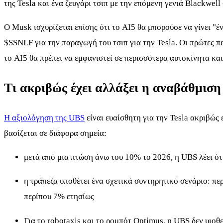
της Tesla και ένα ζευγάρι τσιπ με την επόμενη γενιά Blackwell
Ο Musk ισχυρίζεται επίσης ότι το AI5 θα μπορούσε να γίνει "
$SSNLF
για την παραγωγή του τσιπ για την Tesla. Οι πρώτες π
το AI5 θα πρέπει να εμφανιστεί σε περισσότερα αυτοκίνητα κα
Τι ακριβώς έχει αλλάξει η αναβάθμισ
Η αξιολόγηση της UBS
είναι ευαίσθητη για την Tesla ακριβώς
βασίζεται σε διάφορα σημεία:
μετά από μια πτώση άνω του 10% το 2026, η UBS λέει ότι
η τράπεζα υποθέτει ένα σχετικά συντηρητικό σενάριο: π
περίπου 7% ετησίως
Για το robotaxis και το ρομπότ Optimus, η UBS δεν υιοθε