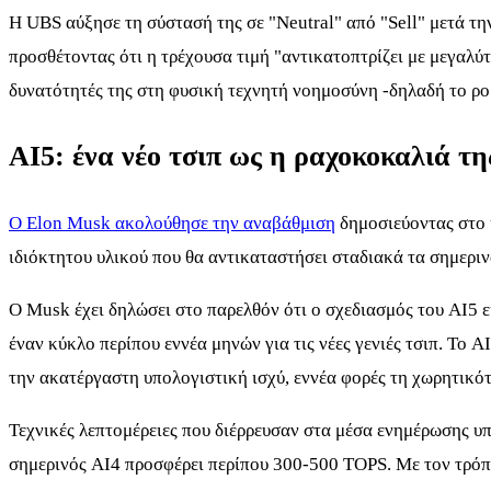
Η UBS αύξησε τη σύστασή της σε "Neutral" από "Sell" μετά τη
προσθέτοντας ότι η τρέχουσα τιμή "αντικατοπτρίζει με μεγαλύ
δυνατότητές της στη φυσική τεχνητή νοημοσύνη -δηλαδή το ρ
AI5: ένα νέο τσιπ ως η ραχοκοκαλιά τ
Ο Elon Musk ακολούθησε την αναβάθμιση
δημοσιεύοντας στο 
ιδιόκτητου υλικού που θα αντικαταστήσει σταδιακά τα σημεριν
Ο Musk έχει δηλώσει στο παρελθόν ότι ο σχεδιασμός του AI5 εί
έναν κύκλο περίπου εννέα μηνών για τις νέες γενιές τσιπ. Το A
την ακατέργαστη υπολογιστική ισχύ, εννέα φορές τη χωρητικότη
Τεχνικές λεπτομέρειες που διέρρευσαν στα μέσα ενημέρωσης υ
σημερινός AI4 προσφέρει περίπου 300-500 TOPS. Με τον τρόπ