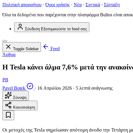
Πολιτική απορρήτου
·
Όροι χρήσης
·
Νέα
·
Σχετικά
·
Σύνταξη
Όλα τα δεδομένα που παρέχονται στην πλατφόρμα Bulios είναι αποκ
Σύνδεση
Εξατομικεύστε το feed σας
Feed
Toggle Sidebar
Άρθρα
Η Tesla κάνει άλμα 7,6% μετά την ανακοί
PB
Pavel Botek
·
16 Απριλίου 2026
·
5 λεπτά ανάγνωσης
Σύνοψη
Κοινοποίηση
Οι μετοχές της Tesla σημείωσαν απότομη άνοδο την Τετάρτη μ