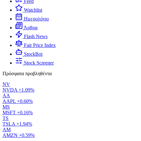
Feed
Watchlist
Ημερολόγιο
Άρθρα
Flash News
Fair Price Index
StockBot
Stock Screener
Πρόσφατα προβληθέντα
NV
NVDA
+1.09%
AA
AAPL
+0.60%
MS
MSFT
+0.16%
TS
TSLA
+1.94%
AM
AMZN
+0.59%