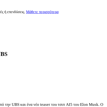
ές ή επενδύσεις.
Μάθετε περισσότερα
UBS
ό την UBS και ένα νέο teaser του τσιπ AI5 του Elon Musk. Ο