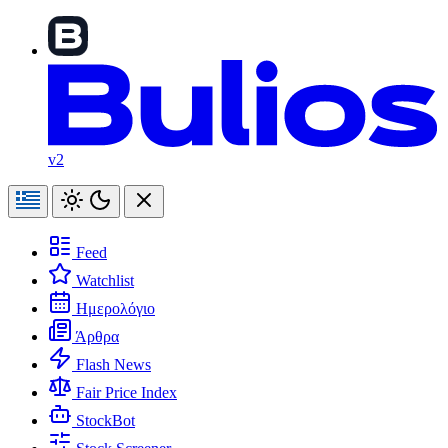
v2
Feed
Watchlist
Ημερολόγιο
Άρθρα
Flash News
Fair Price Index
StockBot