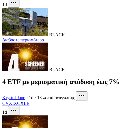
1d
BLACK
Διαβάστε περισσότερα
BLACK
4 ETF με μερισματική απόδοση έως 7%
Krystof Jane
·
1d
·
13 λεπτά ανάγνωσης
CVX
IXC
XLE
1d