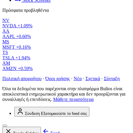
Stock Screener
Πρόσφατα προβληθέντα
NV
NVDA
+1.09%
AA
AAPL
+0.60%
MS
MSFT
+0.16%
TS
TSLA
+1.94%
AM
AMZN
+0.59%
Πολιτική απορρήτου
·
Όροι χρήσης
·
Νέα
·
Σχετικά
·
Σύνταξη
Όλα τα δεδομένα που παρέχονται στην πλατφόρμα Bulios είναι
αποκλειστικά ενημερωτικού χαρακτήρα και δεν προορίζονται για
συναλλαγές ή επενδύσεις.
Μάθετε περισσότερα
Σύνδεση
Εξατομικεύστε το feed σας