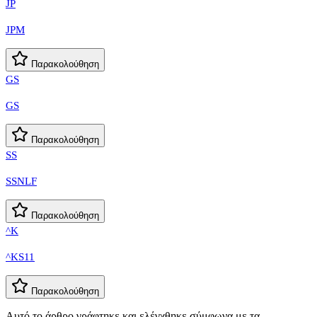
JP
JPM
Παρακολούθηση
GS
GS
Παρακολούθηση
SS
SSNLF
Παρακολούθηση
^K
^KS11
Παρακολούθηση
Αυτό το άρθρο γράφτηκε και ελέγχθηκε σύμφωνα με τα