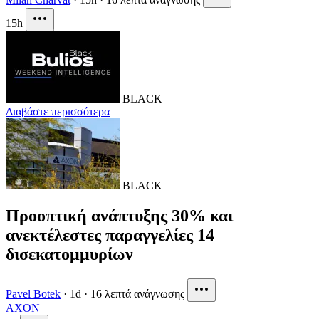
15h
BLACK
Διαβάστε περισσότερα
BLACK
Προοπτική ανάπτυξης 30% και
ανεκτέλεστες παραγγελίες 14
δισεκατομμυρίων
Pavel Botek
·
1d
·
16 λεπτά ανάγνωσης
AXON