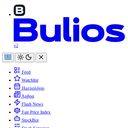
v2
Feed
Watchlist
Ημερολόγιο
Άρθρα
Flash News
Fair Price Index
StockBot