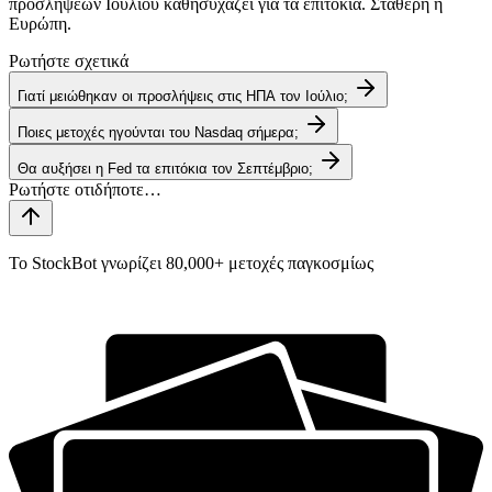
προσλήψεων Ιουλίου καθησυχάζει για τα επιτόκια. Σταθερή η
Ευρώπη.
Ρωτήστε σχετικά
Γιατί μειώθηκαν οι προσλήψεις στις ΗΠΑ τον Ιούλιο;
Ποιες μετοχές ηγούνται του Nasdaq σήμερα;
Θα αυξήσει η Fed τα επιτόκια τον Σεπτέμβριο;
Το StockBot γνωρίζει 80,000+ μετοχές παγκοσμίως