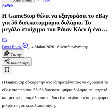
Feed
Toggle Sidebar
Άρθρα
Η GameStop θέλει να εξαγοράσει το eBay
για 56 δισεκατομμύρια δολάρια. Το
μεγάλο στοίχημα του Ράιαν Κόεν ή ένα…
PB
Pavel Botek
·
4 Μαΐου 2026
·
6 λεπτά ανάγνωσης
Σύνοψη
Κοινοποίηση
Η GameStop σόκαρε την αγορά προτείνοντας να αγοράσει το
eBay για περίπου 55-56 δισεκατομμύρια δολάρια σε μετρητά
και μετοχές - παρόλο που η ίδια είναι περίπου τέσσερις φορές
μικρότερη σε κεφαλαιοποίηση.