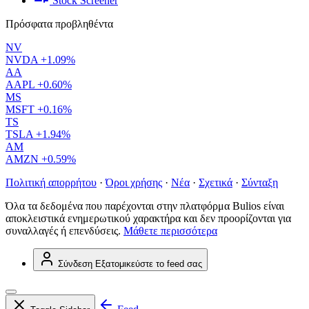
Stock Screener
Πρόσφατα προβληθέντα
NV
NVDA
+1.09%
AA
AAPL
+0.60%
MS
MSFT
+0.16%
TS
TSLA
+1.94%
AM
AMZN
+0.59%
Πολιτική απορρήτου
·
Όροι χρήσης
·
Νέα
·
Σχετικά
·
Σύνταξη
Όλα τα δεδομένα που παρέχονται στην πλατφόρμα Bulios είναι
αποκλειστικά ενημερωτικού χαρακτήρα και δεν προορίζονται για
συναλλαγές ή επενδύσεις.
Μάθετε περισσότερα
Σύνδεση
Εξατομικεύστε το feed σας