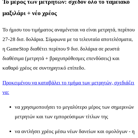
Το μέρος των μετρητών: σχεδόν όλο το ταμειακό
μαξιλάρι + νέο χρέος
Το ήμισυ του τιμήματος αναμένεται να είναι μετρητά, περίπου
27-28 δισ. δολάρια. Σύμφωνα με τα τελευταία αποτελέσματα,
η GameStop διαθέτει περίπου 9 δισ. δολάρια σε ρευστά
διαθέσιμα (μετρητά + βραχυπρόθεσμες επενδύσεις) και
καθαρό χρέος σε συντηρητικό επίπεδο.
Προκειμένου να καταβάλει το τμήμα των μετρητών, σχεδιάζει
να:
να χρησιμοποιήσει το μεγαλύτερο μέρος των σημερινών
μετρητών και των εμπορεύσιμων τίτλων της
να αντλήσει χρέος μέσω νέων δανείων και ομολόγων - η