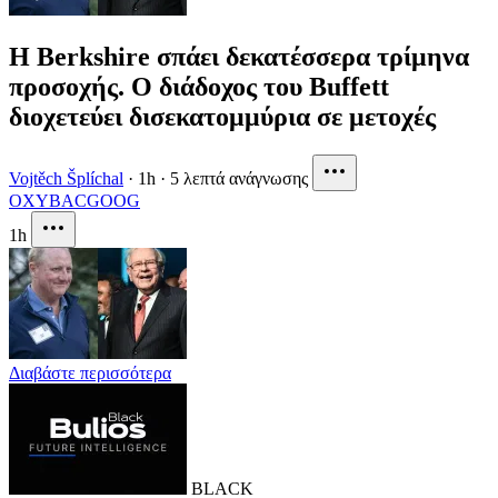
Η Berkshire σπάει δεκατέσσερα τρίμηνα
προσοχής. Ο διάδοχος του Buffett
διοχετεύει δισεκατομμύρια σε μετοχές
Vojtěch Šplíchal
·
1h
·
5 λεπτά ανάγνωσης
OXY
BAC
GOOG
1h
Διαβάστε περισσότερα
BLACK