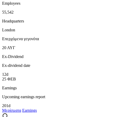
Employees
55,542
Headquarters
London
Επερχόμενα γεγονότα
20
ΑΥΓ
Ex-Dividend
Ex-dividend date
12d
25
ΦΕΒ
Earnings
Upcoming earnings report
201d
Μερίσματα
Earnings