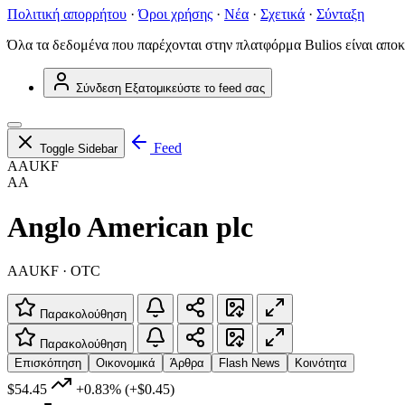
Πολιτική απορρήτου
·
Όροι χρήσης
·
Νέα
·
Σχετικά
·
Σύνταξη
Όλα τα δεδομένα που παρέχονται στην πλατφόρμα Bulios είναι αποκ
Σύνδεση
Εξατομικεύστε το feed σας
Feed
Toggle Sidebar
AAUKF
AA
Anglo American plc
AAUKF · OTC
Παρακολούθηση
Παρακολούθηση
Επισκόπηση
Οικονομικά
Άρθρα
Flash News
Κοινότητα
$54.45
+0.83%
(+$0.45)