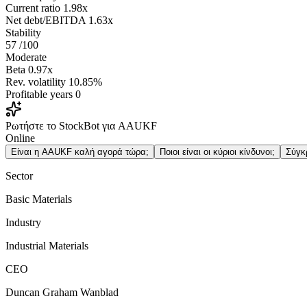
Current ratio
1.98x
Net debt/EBITDA
1.63x
Stability
57
/100
Moderate
Beta
0.97x
Rev. volatility
10.85%
Profitable years
0
Ρωτήστε το StockBot για AAUKF
Online
Είναι η AAUKF καλή αγορά τώρα;
Ποιοι είναι οι κύριοι κίνδυνοι;
Σύγκ
Sector
Basic Materials
Industry
Industrial Materials
CEO
Duncan Graham Wanblad