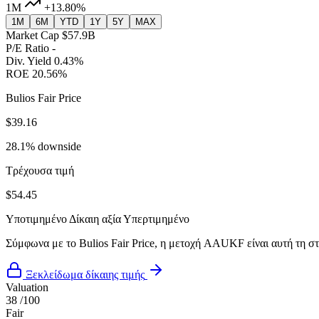
1M
+13.80%
1M
6M
YTD
1Y
5Y
MAX
Market Cap
$57.9B
P/E Ratio
-
Div. Yield
0.43%
ROE
20.56%
Bulios Fair Price
$39.16
28.1% downside
Τρέχουσα τιμή
$54.45
Υποτιμημένο
Δίκαιη αξία
Υπερτιμημένο
Σύμφωνα με το Bulios Fair Price, η μετοχή AAUKF είναι αυτή τη στ
Ξεκλείδωμα δίκαιης τιμής
Valuation
38
/100
Fair