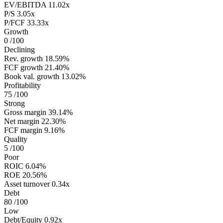
EV/EBITDA
11.02x
P/S
3.05x
P/FCF
33.33x
Growth
0
/100
Declining
Rev. growth
18.59%
FCF growth
21.40%
Book val. growth
13.02%
Profitability
75
/100
Strong
Gross margin
39.14%
Net margin
22.30%
FCF margin
9.16%
Quality
5
/100
Poor
ROIC
6.04%
ROE
20.56%
Asset turnover
0.34x
Debt
80
/100
Low
Debt/Equity
0.92x