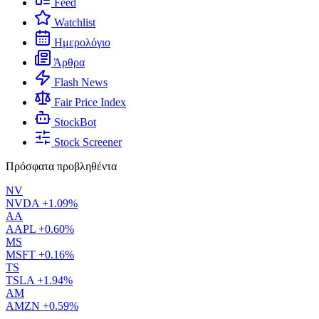
Feed
Watchlist
Ημερολόγιο
Άρθρα
Flash News
Fair Price Index
StockBot
Stock Screener
Πρόσφατα προβληθέντα
NV
NVDA
+1.09%
AA
AAPL
+0.60%
MS
MSFT
+0.16%
TS
TSLA
+1.94%
AM
AMZN
+0.59%