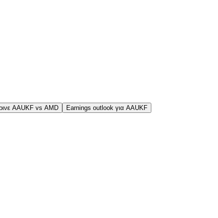
ρινε AAUKF vs AMD
Earnings outlook για AAUKF