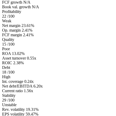
FCF growth
N/A
Book val. growth
N/A
Profitability
22
/100
Weak
Net margin
23.61%
Op. margin
2.41%
FCF margin
2.41%
Quality
15
/100
Poor
ROA
13.02%
Asset turnover
0.55x
ROIC
2.38%
Debt
18
/100
High
Int. coverage
0.24x
Net debt/EBITDA
6.20x
Current ratio
1.56x
Stability
29
/100
Unstable
Rev. volatility
19.31%
EPS volatility
59.47%