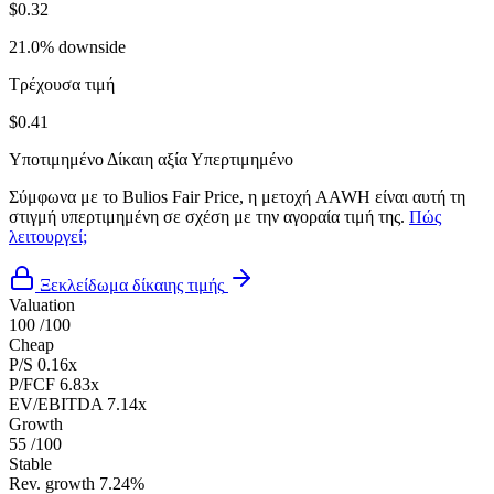
$0.32
21.0% downside
Τρέχουσα τιμή
$0.41
Υποτιμημένο
Δίκαιη αξία
Υπερτιμημένο
Σύμφωνα με το Bulios Fair Price, η μετοχή AAWH είναι αυτή τη
στιγμή υπερτιμημένη σε σχέση με την αγοραία τιμή της.
Πώς
λειτουργεί;
Ξεκλείδωμα δίκαιης τιμής
Valuation
100
/100
Cheap
P/S
0.16x
P/FCF
6.83x
EV/EBITDA
7.14x
Growth
55
/100
Stable
Rev. growth
7.24%