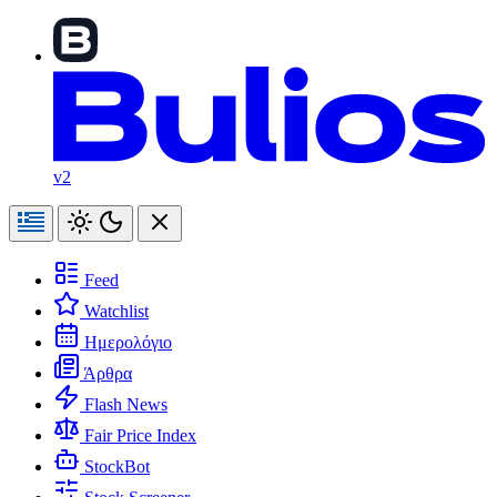
v2
Feed
Watchlist
Ημερολόγιο
Άρθρα
Flash News
Fair Price Index
StockBot