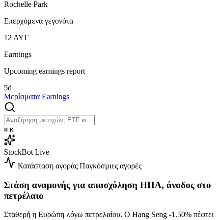
Rochelle Park
Επερχόμενα γεγονότα
12
ΑΥΓ
Earnings
Upcoming earnings report
5d
Μερίσματα
Earnings
⌘
K
StockBot
Live
Κατάσταση αγοράς
Παγκόσμιες αγορές
Στάση αναμονής για απασχόληση ΗΠΑ, άνοδος στο
πετρέλαιο
Σταθερή η Ευρώπη λόγω πετρελαίου. Ο Hang Seng
-1.50%
πέφτει