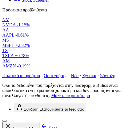
Stock Screener
Πρόσφατα προβληθέντα
NV
NVDA
-1.15%
AA
AAPL
-0.61%
MS
MSFT
+2.32%
TS
TSLA
+0.78%
AM
AMZN
-0.19%
Πολιτική απορρήτου
·
Όροι χρήσης
·
Νέα
·
Σχετικά
·
Σύνταξη
Όλα τα δεδομένα που παρέχονται στην πλατφόρμα Bulios είναι
αποκλειστικά ενημερωτικού χαρακτήρα και δεν προορίζονται για
συναλλαγές ή επενδύσεις.
Μάθετε περισσότερα
Σύνδεση
Εξατομικεύστε το feed σας